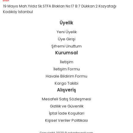
%10
AQUAEL
19 Mayıs Mah.Yıldız Sk.STFA Blokları No:17 B:7 Dükkan:2 Kozyatağı
Aquael Leddy 60 XL Day&Night 72 lt. (Siyah)
Kadıköy İstanbul
15.000,00 TL
Üyelik
13.500,00 TL
Yeni Üyelik
Üye Girişi
YENİ
AQUAEL
Şifremi Unuttum
AQUAEL GLOSSY 150 Sehpalı Siyah (150X50X63cm) 405l
%22
Kurumsal
İletişim
159.800,00 TL
İletişim Formu
125.000,00 TL
Havale Bildirim Formu
Kargo Takibi
%15
AQUAEL
Alışveriş
Aquael Shrimp Set Day and Night 30 Akvaryum (BEYAZ)
Mesafeli Satış Sözleşmesi
10.000,00 TL
Gizlilik ve Güvenlik
8.500,00 TL
İptal İade Koşullari
Kişisel Veriler Politikası
%15
AQUAEL
Aquael Shrimp Set Day and Night 30 Akvaryum (SİYAH)