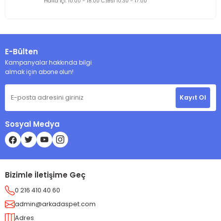
Hafta içi: 10:00 - 18:00 C.tesi 10:30 - 17:00
%10
AQUAEL
Aquael CLASSIC BOX 102L (80x35x40cm) Oval Cam (Siyah)
27.500,00 TL
E-Bülten
24.750,00 TL
Kampanyalar hakkında bilgi
almak için abone olun!
%15
AQUAEL
Aquael Aqua4 Home 200L (100x40x50cm) Siyah
Kayıt Ol
35.000,00 TL
Sosyal Medya
29.750,00 TL
%15
AQUAEL
Aquael Leddy 40 XL Day&Night 35 lt. (Siyah)
Bizimle İletişime Geç
13.500,00 TL
0 216 410 40 60
11.500,00 TL
admin@arkadaspet.com
Adres