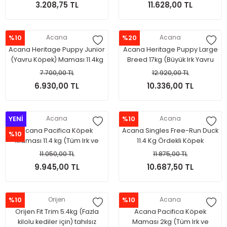
3.208,75 TL
11.628,00 TL
%10
Acana
%20
Acana
Acana Heritage Puppy Junior
Acana Heritage Puppy Large
(Yavru Köpek) Maması 11.4kg
Breed 17kg (Büyük Irk Yavru
Köpekler İçin)
7.700,00 TL
12.920,00 TL
6.930,00 TL
10.336,00 TL
YENİ
Acana
%10
Acana
Acana Pacifica Köpek
Acana Singles Free-Run Duck
%10
Maması 11.4 kg (Tüm Irk ve
11.4 Kg Ördekli Köpek
Yaşam Evreleri İçin)
Maması(Tüm Irk ve Yaşam
11.050,00 TL
11.875,00 TL
Evreleri İçin)
9.945,00 TL
10.687,50 TL
%10
Orijen
%10
Acana
Orijen Fit Trim 5.4kg (Fazla
Acana Pacifica Köpek
kilolu kediler için) tahılsız
Maması 2kg (Tüm Irk ve