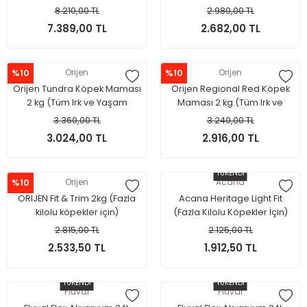
mama
Yaşam Evreleri İçin)
8.210,00 TL
2.980,00 TL
7.389,00 TL
2.682,00 TL
%10
Orijen
%10
Orijen
Orijen Tundra Köpek Maması
Orijen Regional Red Köpek
2 kg (Tüm Irk ve Yaşam
Maması 2 kg (Tüm Irk ve
Evreleri İçin)
Yaşam Evreleri İçin)
3.360,00 TL
3.240,00 TL
3.024,00 TL
2.916,00 TL
TÜKENDİ
%10
Orijen
Acana
ORIJEN Fit & Trim 2kg (Fazla
Acana Heritage Light Fit
kilolu köpekler için)
(Fazla Kilolu Köpekler İçin)
2kg
2.815,00 TL
2.125,00 TL
2.533,50 TL
1.912,50 TL
TÜKENDİ
TÜKENDİ
Fluval
Fluval