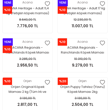
YENİ
Acana
YENİ
Acana
ACANA Heritage - Adult 11,4
ACANA Heritage - Adult 17 kg
%10
%10
kg (Yetişkin köpek maması)
(Yetişkin köpek maması)
8.640,00 TL
12.230,00 TL
7.776,00 TL
11.007,00 TL
YENİ
Acana
%10
Acana
ACANA Regionals -
ACANA Regionals -
%10
Ranchlands Köpek Maması
Ranchlands Köpek Maması
2kg (Tüm ırk ve yaşam
11.4 kg (Tüm ırk ve yaşam
3.285,00 TL
10.310,00 TL
evreleri için)
evreleri için)
2.956,50 TL
9.279,00 TL
%10
Orijen
%20
Orijen
Orijen Original Köpek
Orijen Puppy Tahılsız (Yavru)
Maması 2 kg (Tüm Irk ve
Köpek Maması 2kg
Yaşam Evreleri İçin)
3.130,00 TL
3.130,00 TL
2.817,00 TL
2.504,00 TL