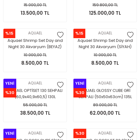
15.000,00 TL
159.800,00 TL
13.500,00 TL
125.000,00 TL
%15
AQUAEL
%15
AQUAEL
Aquael Shrimp Set Day and
Aquael Shrimp Set Day and
Night 30 Akvaryum (BEYAZ)
Night 30 Akvaryum (SİYAH)
10.000,00 TL
10.000,00 TL
8.500,00 TL
8.500,00 TL
YENİ
AQUAEL
YENİ
AQUAEL
AQUAEL OPTİSET 130 SEHPALI
AQUAEL GLOSSY CUBE GRİ
%30
%30
(60,9x40,9x60,5) 130L
SEHPALI (50x50x63cm) 135L
55.000,00 TL
89.000,00 TL
38.500,00 TL
62.000,00 TL
YENİ
AQUAEL
%30
AQUAEL