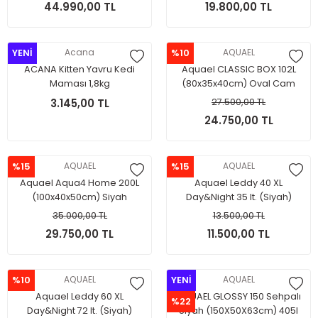
44.990,00 TL
19.800,00 TL
YENİ
Acana
%10
AQUAEL
ACANA Kitten Yavru Kedi
Aquael CLASSIC BOX 102L
Maması 1,8kg
(80x35x40cm) Oval Cam
(Siyah)
3.145,00 TL
27.500,00 TL
24.750,00 TL
%15
AQUAEL
%15
AQUAEL
Aquael Aqua4 Home 200L
Aquael Leddy 40 XL
(100x40x50cm) Siyah
Day&Night 35 lt. (Siyah)
35.000,00 TL
13.500,00 TL
29.750,00 TL
11.500,00 TL
%10
AQUAEL
YENİ
AQUAEL
Aquael Leddy 60 XL
AQUAEL GLOSSY 150 Sehpalı
%22
Day&Night 72 lt. (Siyah)
Siyah (150X50X63cm) 405l