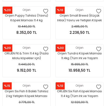
%20
Orijen
%10
Orijen
Orijen Puppy Tahılsız (Yavru)
Orijen Small Breed (Küçük
Köpek Maması 11.4 kg
Irklar) Yavru ve Yetişkin Köpek
Maması 1.8kg
10.440,00 TL
2.485,00 TL
8.352,00 TL
2.236,50 TL
%20
Orijen
%30
Orijen
ORIJEN Fit & Trim 11.4 kg (Fazla
Orijen Tundra Köpek Maması
kilolu köpekler için)
11.4kg (Tüm Irk ve Yaşam
Evreleri İçin)
11.440,00 TL
15.655,00 TL
9.152,00 TL
10.958,50 TL
%15
Orijen
%10
Orijen
Orijen Six Fish 6 Balıklı Tahılsız
ORIJEN Six Fish Köpek Maması
2 kg Yetişkin Köpek Maması
11.4 kg (Tüm Irk ve Yaşam
Evreleri İçin)
3.775,00 TL
12.920,00 TL