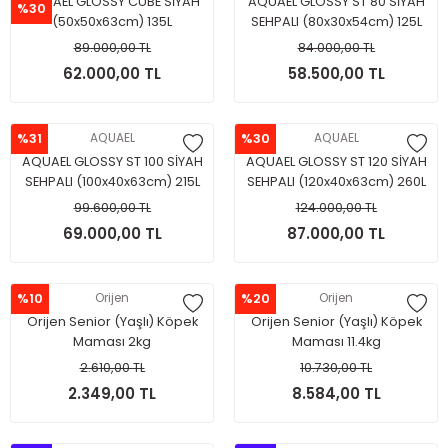
AQUAEL GLOSSY CUBE SİYAH
AQUAEL GLOSSY ST 80 SİYAH
%30
(50x50x63cm) 135L
SEHPALI (80x30x54cm) 125L
89.000,00 TL
84.000,00 TL
62.000,00 TL
58.500,00 TL
%31
AQUAEL
%30
AQUAEL
AQUAEL GLOSSY ST 100 SİYAH
AQUAEL GLOSSY ST 120 SİYAH
SEHPALI (100x40x63cm) 215L
SEHPALI (120x40x63cm) 260L
99.600,00 TL
124.000,00 TL
69.000,00 TL
87.000,00 TL
%10
Orijen
%20
Orijen
Orijen Senior (Yaşlı) Köpek
Orijen Senior (Yaşlı) Köpek
Maması 2kg
Maması 11.4kg
2.610,00 TL
10.730,00 TL
2.349,00 TL
8.584,00 TL