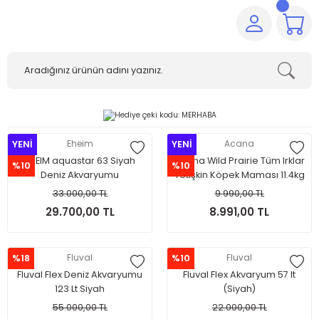
YENİ
Eheim
YENİ
Acana
EHEIM aquastar 63 Siyah
Acana Wild Prairie Tüm Irklar
%10
%10
Deniz Akvaryumu
Yetişkin Köpek Maması 11.4kg
33.000,00 TL
9.990,00 TL
29.700,00 TL
8.991,00 TL
%18
Fluval
%10
Fluval
Fluval Flex Deniz Akvaryumu
Fluval Flex Akvaryum 57 lt
123 Lt Siyah
(Siyah)
55.000,00 TL
22.000,00 TL