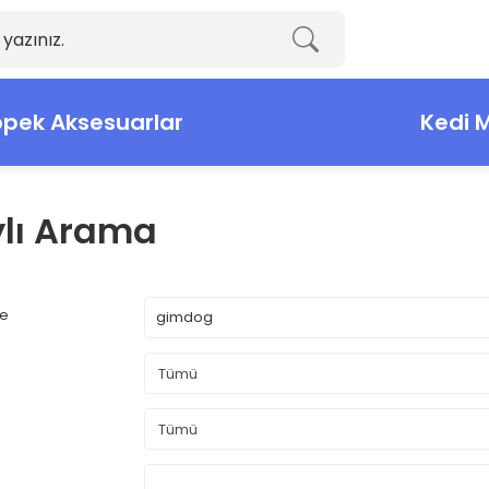
pek Aksesuarlar
Kedi 
lı Arama
me