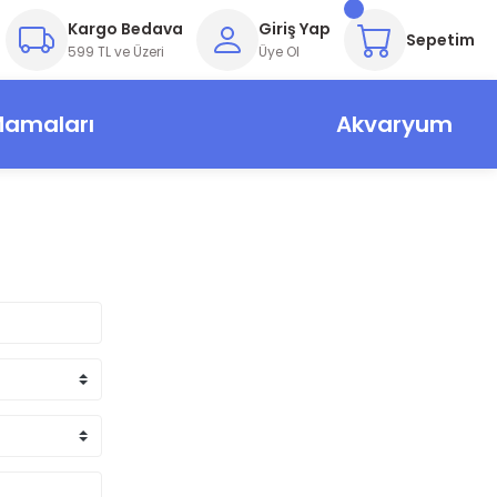
Kargo Bedava
Giriş Yap
Sepetim
599 TL ve Üzeri
Üye Ol
Mamaları
Akvaryum