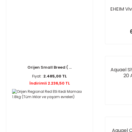
EHEIM Viv
Orijen Small Breed ( ...
Aquael S
20 
Fiyat :
2.485,00 TL
İndirimli 2.236,50 TL
Aquael O