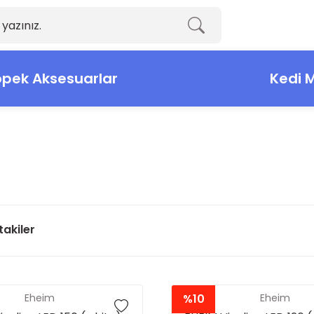
pek Aksesuarlar
Kedi 
takiler
Eheim
%10
Eheim