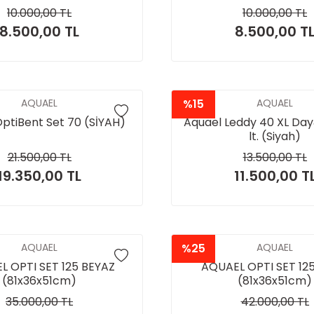
10.000,00 TL
10.000,00 TL
8.500,00 TL
8.500,00 T
AQUAEL
%15
AQUAEL
ptiBent Set 70 (SİYAH)
Aquael Leddy 40 XL Day
lt. (Siyah)
21.500,00 TL
13.500,00 TL
19.350,00 TL
11.500,00 T
AQUAEL
%25
AQUAEL
L OPTI SET 125 BEYAZ
AQUAEL OPTI SET 125
(81x36x51cm)
(81x36x51cm)
35.000,00 TL
42.000,00 TL