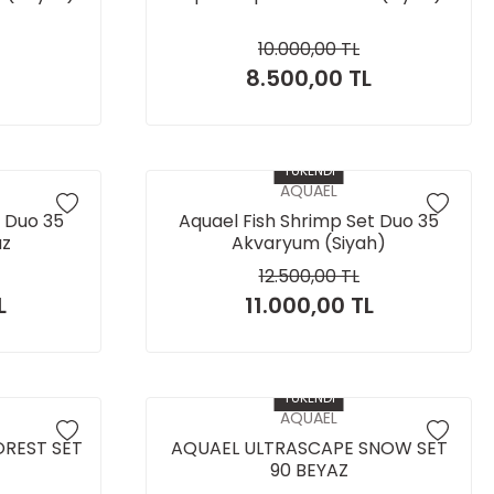
10.000,00 TL
8.500,00 TL
TÜKENDİ
AQUAEL
 Duo 35
Aquael Fish Shrimp Set Duo 35
az
Akvaryum (Siyah)
12.500,00 TL
L
11.000,00 TL
TÜKENDİ
AQUAEL
OREST SET
AQUAEL ULTRASCAPE SNOW SET
90 BEYAZ