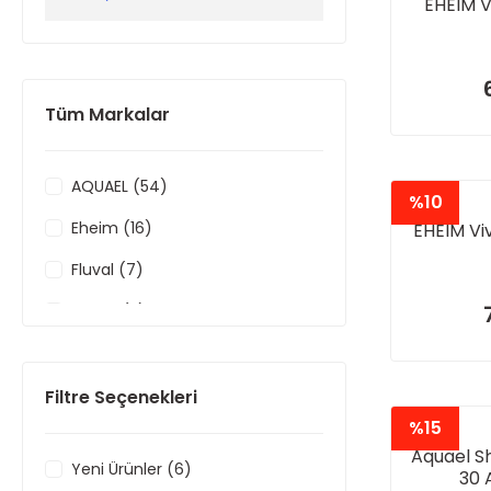
EHEIM V
Tüm Markalar
AQUAEL (54)
%10
Eheim (16)
EHEIM Viv
Fluval (7)
Hailea (2)
Filtre Seçenekleri
%15
Aquael S
Yeni Ürünler (6)
30 