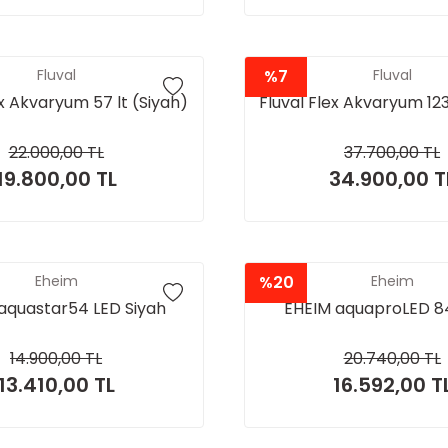
Fluval
%7
Fluval
ex Akvaryum 57 lt (Siyah)
Fluval Flex Akvaryum 123
22.000,00 TL
37.700,00 TL
19.800,00 TL
34.900,00 T
Eheim
%20
Eheim
aquastar54 LED Siyah
EHEIM aquaproLED 8
14.900,00 TL
20.740,00 TL
13.410,00 TL
16.592,00 T