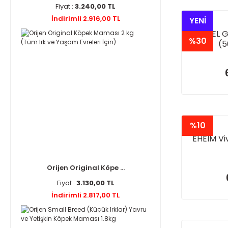
Fiyat :
3.240,00 TL
İndirimli 2.916,00 TL
YENİ
AQUAEL G
%30
(5
%10
EHEIM Viv
Orijen Original Köpe ...
Fiyat :
3.130,00 TL
İndirimli 2.817,00 TL