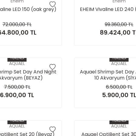
Eheim
Eheim
aline LED 150 (oak grey)
EHEIM Vivaline LED 240 
72.000,00 TL
99.360,00 TL
64.800,00 TL
89.424,00 T
TÜKENDİ
TÜKENDİ
AQUAEL
AQUAEL
hrimp Set Day And Night
Aquael Shrimp Set Day 
Akvaryum (BEYAZ)
10 Akvaryum (SİY
7.500,00 TL
6.500,00 TL
6.900,00 TL
5.900,00 T
TÜKENDİ
TÜKENDİ
AQUAEL
AQUAEL
ptiBent Set 20 (Beyaz)
Aquael OptiBent Set 3