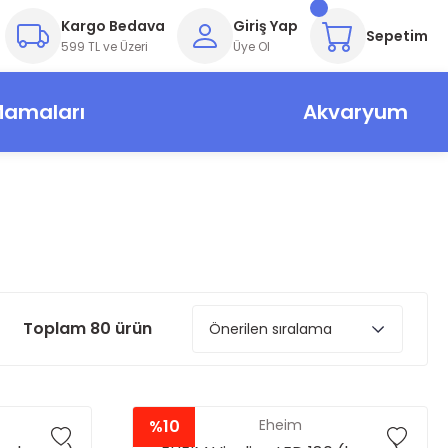
Kargo Bedava
Giriş Yap
Sepetim
599 TL ve Üzeri
Üye Ol
Mamaları
Akvaryum
Toplam 80 ürün
%10
Eheim