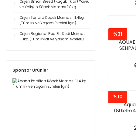
Orijen Small Breed (Küçük Irklar) Yavru
ve Yetişkin Köpek Maması 1.8kg
Orijen Tundra Köpek Maması 11.4kg
(Tüm Irk ve Yaşam Evreleri İçin)
%31
Orijen Regional Red Etli Kedi Maması
1.8kg (Tüm Irklar ve yaşam evreleri)
AQUAEL
SEHPAL
Sponsor Ürünler
%10
Aqua
(80x35x4