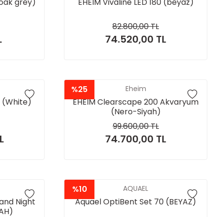
(oak grey)
EHEIM Vivaline LED 180 (beyaz)
82.800,00 TL
L
74.520,00 TL
%25
Eheim
0 (White)
EHEIM Clearscape 200 Akvaryum
(Nero-Siyah)
99.600,00 TL
L
74.700,00 TL
%10
AQUAEL
and Night
Aquael OptiBent Set 70 (BEYAZ)
YAH)