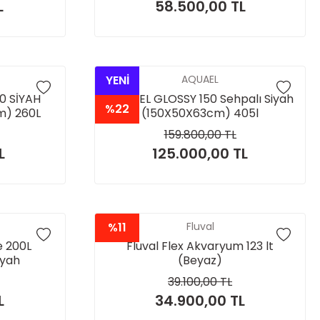
L
58.500,00 TL
YENİ
AQUAEL
0 SİYAH
AQUAEL GLOSSY 150 Sehpalı Siyah
%22
m) 260L
(150X50X63cm) 405l
159.800,00 TL
L
125.000,00 TL
%11
Fluval
 200L
Fluval Flex Akvaryum 123 lt
iyah
(Beyaz)
39.100,00 TL
L
34.900,00 TL