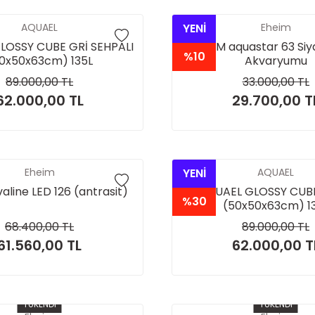
AQUAEL
YENİ
Eheim
LOSSY CUBE GRİ SEHPALI
EHEIM aquastar 63 Siy
%10
0x50x63cm) 135L
Akvaryumu
89.000,00 TL
33.000,00 TL
62.000,00 TL
29.700,00 T
Eheim
YENİ
AQUAEL
aline LED 126 (antrasit)
AQUAEL GLOSSY CUBE
%30
(50x50x63cm) 1
68.400,00 TL
89.000,00 TL
61.560,00 TL
62.000,00 T
TÜKENDİ
TÜKENDİ