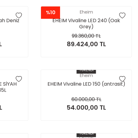
%10
Eheim
ah Deniz
EHEIM Vivaline LED 240 (Oak
Grey)
99.360,00 TL
L
89.424,00 TL
TÜKENDİ
Eheim
 SİYAH
EHEIM Vivaline LED 150 (antrasit)
35L
60.000,00 TL
L
54.000,00 TL
TÜKENDİ