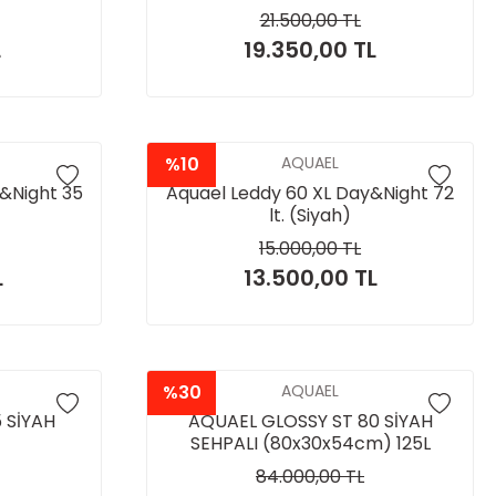
21.500,00 TL
L
19.350,00 TL
%10
AQUAEL
&Night 35
Aquael Leddy 60 XL Day&Night 72
lt. (Siyah)
15.000,00 TL
L
13.500,00 TL
%30
AQUAEL
 SİYAH
AQUAEL GLOSSY ST 80 SİYAH
SEHPALI (80x30x54cm) 125L
84.000,00 TL