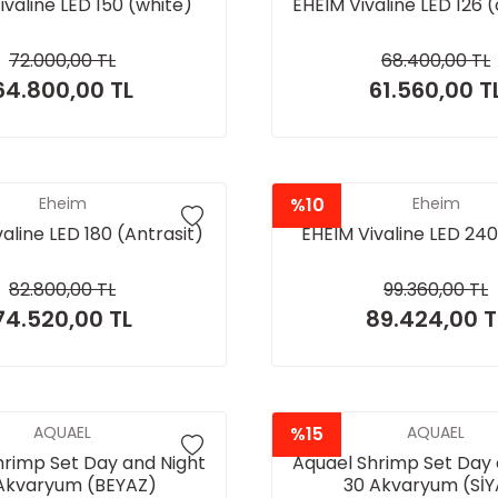
ivaline LED 150 (white)
EHEIM Vivaline LED 126 
72.000,00 TL
68.400,00 TL
64.800,00 TL
61.560,00 T
Eheim
%10
Eheim
aline LED 180 (Antrasit)
EHEIM Vivaline LED 24
82.800,00 TL
99.360,00 TL
74.520,00 TL
89.424,00 T
AQUAEL
%15
AQUAEL
hrimp Set Day and Night
Aquael Shrimp Set Day 
Akvaryum (BEYAZ)
30 Akvaryum (Sİ