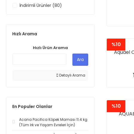
İndirimli Ürünler (80)
Hızlı Arama
%10
Hızlı Ürün Arama
Aquael O
Ara
Detaylı Arama
%10
En Populer Olanlar
AQUAE
Acana Pacifica Köpek Maması 11.4 kg
(Tüm Irk ve Yaşam Evreleri İçin)