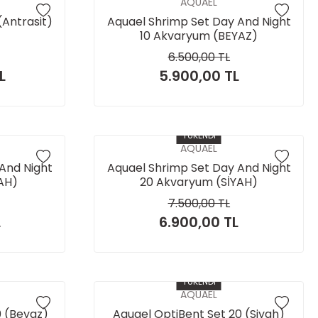
AQUAEL
(Antrasit)
Aquael Shrimp Set Day And Night
10 Akvaryum (BEYAZ)
6.500,00 TL
L
5.900,00 TL
TÜKENDİ
AQUAEL
And Night
Aquael Shrimp Set Day And Night
AH)
20 Akvaryum (SİYAH)
7.500,00 TL
L
6.900,00 TL
TÜKENDİ
AQUAEL
0 (Beyaz)
Aquael OptiBent Set 20 (Siyah)