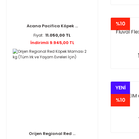
%10
Acana Pacifica Köpek ...
Fluval Fl
Fiyat :
11.050,00 TL
İndirimli 9.945,00 TL
YENİ
EHEIM 
%10
Orijen Regional Red ...