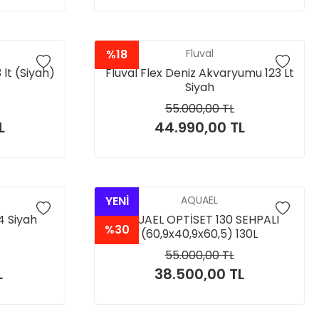
%18
Fluval
 lt (Siyah)
Fluval Flex Deniz Akvaryumu 123 Lt
Siyah
55.000,00 TL
L
44.990,00 TL
YENİ
AQUAEL
4 Siyah
AQUAEL OPTİSET 130 SEHPALI
%30
(60,9x40,9x60,5) 130L
55.000,00 TL
L
38.500,00 TL