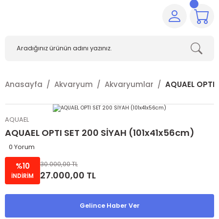
Anasayfa
Akvaryum
Akvaryumlar
AQUAEL OPTI 
AQUAEL
AQUAEL OPTI SET 200 SİYAH (101x41x56cm)
0 Yorum
30.000,00 TL
%10
27.000,00 TL
İNDİRİM
Gelince Haber Ver