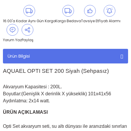
16:00'a Kadar Aynı Gün Kargo
Kargo Bedava
Tavsiye Et
Fiyatı Alarmı
Yorum Yaz
Paylaş
Ürün Bilgisi
AQUAEL OPTI SET 200 Siyah (Sehpasız)
Akvaryum Kapasitesi : 200L.
Boyutlar:(Genişlik X derinlik X yükseklik) 101x41x56
Aydınlatma: 2x14 watt.
ÜRÜN AÇIKLAMASI
Opti Set akvaryum seti, su altı dünyası ile aranızdaki sınırları