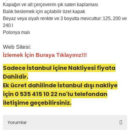
Kapağın ve alt çerçevenin şık saten kaplaması
Balık beslemek için açılabilir özel kapak
Beyaz veya siyah renkte ve 3 boyutta mevcuttur: 125, 200 ve
240 l
Polonya malı
Web Sitesi:
İzlemek İçin Buraya Tıklayınız!!!
Sadece İstanbul içine Nakliyesi fiyata
Dahildir.
Ek ücret dahilinde İstanbul dışı nakliye
için 0 535 415 10 22 no'lu telefondan
iletişime geçebilirsiniz.
Yorumlar