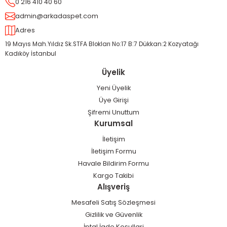
0 216 410 40 60
admin@arkadaspet.com
Adres
19 Mayıs Mah.Yıldız Sk.STFA Blokları No:17 B:7 Dükkan:2 Kozyatağı
Kadıköy İstanbul
Üyelik
Yeni Üyelik
Üye Girişi
Şifremi Unuttum
Kurumsal
İletişim
İletişim Formu
Havale Bildirim Formu
Kargo Takibi
Alışveriş
Mesafeli Satış Sözleşmesi
Gizlilik ve Güvenlik
İptal İade Koşullari