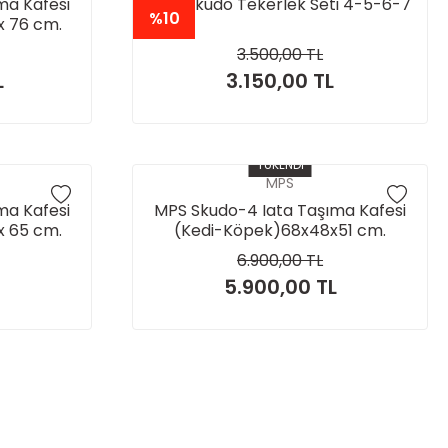
ma Kafesi
MPS Skudo Tekerlek Seti 4-5-6-7
%10
x 76 cm.
E İSTANBUL
3.500,00 TL
İM.
L
3.150,00 TL
TÜKENDİ
MPS
ma Kafesi
MPS Skudo-4 Iata Taşıma Kafesi
x 65 cm.
(Kedi-Köpek)68x48x51 cm.
NEMLİ
(Tekerleksizdir) ÖNEMLİ
6.900,00 TL
UL İÇİ
NOT:SADECE İSTANBUL İÇİ
5.900,00 TL
M
MAĞAZA TESLİM