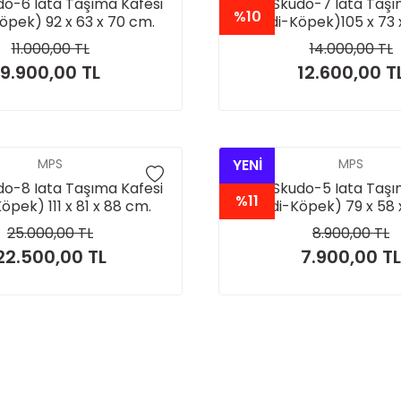
o-6 Iata Taşıma Kafesi
MPS Skudo-7 Iata Taşı
%10
öpek) 92 x 63 x 70 cm.
(Kedi-Köpek)105 x 73 
sizdir.) SADECE İSTANBUL
(Tekerleksizdir.) SADEC
11.000,00 TL
14.000,00 TL
İ MAĞAZA TESLİM.
İÇİ MAĞAZA TESL
9.900,00 TL
12.600,00 T
MPS
YENİ
MPS
o-8 Iata Taşıma Kafesi
MPS Skudo-5 Iata Taşı
%11
öpek) 111 x 81 x 88 cm.
(Kedi-Köpek) 79 x 58 
erleksizdir.) ÖNEMLİ
(Tekerleksizdir.) Ö
25.000,00 TL
8.900,00 TL
ADECE İSTANBUL İÇİ
NOT:SADECE İSTANB
22.500,00 TL
7.900,00 TL
MAĞAZA TESLİM
MAĞAZA TESLİ