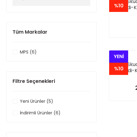
MPS Skud
%10
(Kedi-K
(Tekerlek
İÇ
Tüm Markalar
MPS (6)
YENİ
MPS Skud
%10
(Kedi-K
(Tek
Filtre Seçenekleri
NOT:S
Yeni Ürünler (5)
İndirimli Ürünler (6)