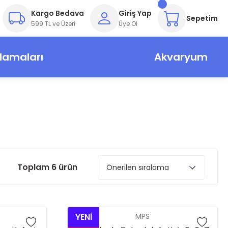
Kargo Bedava
Giriş Yap
Sepetim
599 TL ve Üzeri
Üye Ol
Mamaları
Akvaryum
Toplam 6 ürün
YENİ
MPS