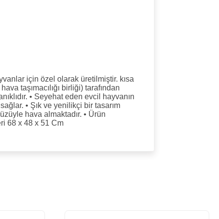
anlar için özel olarak üretilmiştir. kısa
hava taşımacılığı birliği) tarafından
anıklıdır. • Seyehat eden evcil hayvanın
ğlar. • Şık ve yenilikçi bir tasarım
 yüzüyle hava almaktadır. • Ürün
eri 68 x 48 x 51 Cm
 kullanarak tarafımıza iletebilirsiniz.