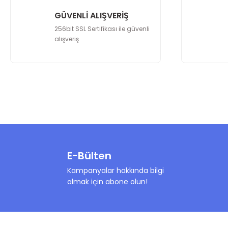
Ürün fiyatı diğer sitelerden daha pahalı.
GÜVENLİ ALIŞVERİŞ
Bu ürüne benzer farklı alternatifler olmalı.
256bit SSL Sertifikası ile güvenli
alışveriş
E-Bülten
Kampanyalar hakkında bilgi
almak için abone olun!