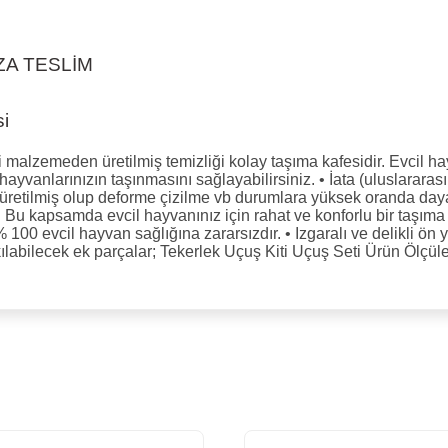
ZA TESLİM
i
i malzemeden üretilmiş temizliği kolay taşıma kafesidir. Evcil hayv
yvanlarınızın taşınmasını sağlayabilirsiniz. • İata (uluslararası 
n üretilmiş olup deforme çizilme vb durumlara yüksek oranda day
Bu kapsamda evcil hayvanınız için rahat ve konforlu bir taşıma sa
 100 evcil hayvan sağlığına zararsızdır. • Izgaralı ve delikli ön
kılabilecek ek parçalar; Tekerlek Uçuş Kiti Uçuş Seti Ürün Ölçül
malarında ve diğer konularda yetersiz gördüğünüz noktaları öneri formunu
Bu ürüne ilk yorumu siz yapın!
lenemiyor.
Yorum Yaz
yor.