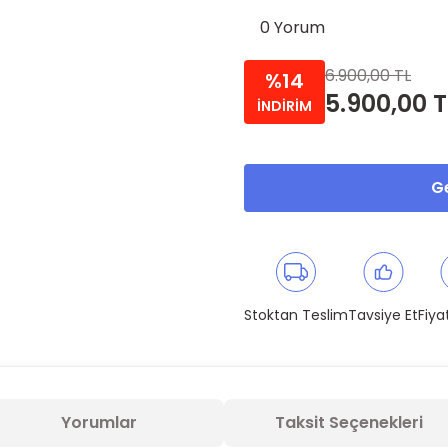
0 Yorum
6.900,00 TL
%14
5.900,00 T
İNDİRİM
Ge
Stoktan Teslim
Tavsiye Et
Fiya
Yorumlar
Taksit Seçenekleri