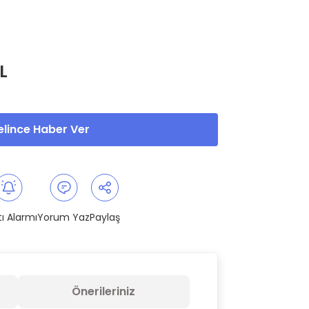
L
lince Haber Ver
tı Alarmı
Yorum Yaz
Paylaş
Önerileriniz