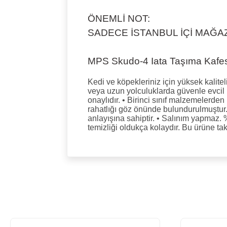
ÖNEMLİ NOT:
SADECE İSTANBUL İÇİ MAĞA
MPS Skudo-4 Iata Taşıma Kafes
Kedi ve köpekleriniz için yüksek kalitel
veya uzun yolculuklarda güvenle evcil ha
onaylıdır. • Birinci sınıf malzemelerde
rahatlığı göz önünde bulundurulmuştur. 
anlayışına sahiptir. • Salınım yapmaz. %
temizliği oldukça kolaydır. Bu ürüne ta
Bu ürünün fiyat bilgisi, resim, ürün açıkla
Görüş ve önerileriniz için teşekkür ederiz.
Ürün resmi kalitesiz, bozuk veya görüntü
Ürün açıklamasında eksik bilgiler bulunu
Ürün bilgilerinde hatalar bulunuyor.