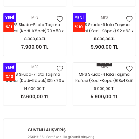
YENİ
MPS
YENİ
MPS
MPS Skudo-5 Iata Taşıma
MPS Skudo-6 Iata Taşıma
%11
%10
Kafesi (Kedi-Köpek) 79 x 58 x
Kafesi (Kedi-Köpek) 92 x 63 x
65 cm.(Tekerleksizdir.)
70 cm.(Tekerleksizdir.)
8.900,00 TL
11.000,00 TL
ÖNEMLİ NOT:SADECE İSTANBUL
SADECE İSTANBUL İÇİ MAĞAZA
7.900,00 TL
9.900,00 TL
İÇİ MAĞAZA TESLİM
TESLİM.
TÜKENDİ
YENİ
MPS
MPS
MPS Skudo-7 Iata Taşıma
MPS Skudo-4 Iata Taşıma
%10
Kafesi (Kedi-Köpek)105 x 73 x
Kafesi (Kedi-Köpek)68x48x51
76 cm.(Tekerleksizdir.)
cm.(Tekerleksizdir) ÖNEMLİ
14.000,00 TL
6.900,00 TL
SADECE İSTANBUL İÇİ MAĞAZA
NOT:SADECE İSTANBUL İÇİ
12.600,00 TL
5.900,00 TL
TESLİM.
MAĞAZA TESLİM
GÜVENLİ ALIŞVERİŞ
256bit SSL Sertifikası ile güvenli alışveriş