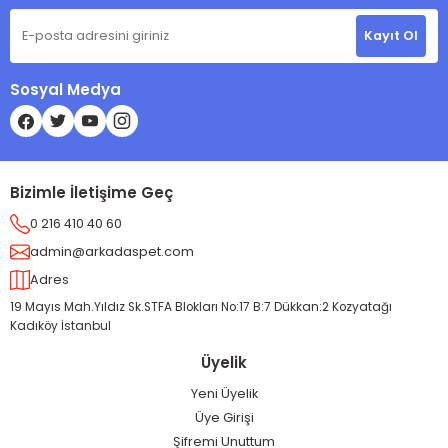
Kayıt Ol
Sosyal Medya
Bizimle İletişime Geç
0 216 410 40 60
admin@arkadaspet.com
Adres
19 Mayıs Mah.Yıldız Sk.STFA Blokları No:17 B:7 Dükkan:2 Kozyatağı
Kadıköy İstanbul
Üyelik
Yeni Üyelik
Üye Girişi
Şifremi Unuttum