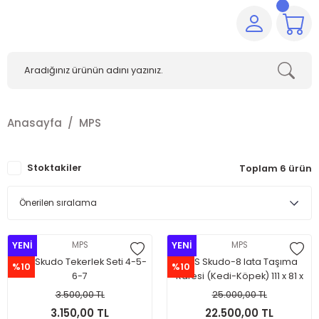
Anasayfa
MPS
Stoktakiler
Toplam 6 ürün
YENİ
MPS
YENİ
MPS
MPS Skudo Tekerlek Seti 4-5-
MPS Skudo-8 Iata Taşıma
%10
%10
6-7
Kafesi (Kedi-Köpek) 111 x 81 x
88 cm.(Tekerleksizdir.)
3.500,00 TL
25.000,00 TL
ÖNEMLİ NOT:SADECE İSTANBUL
3.150,00 TL
22.500,00 TL
İÇİ MAĞAZA TESLİM