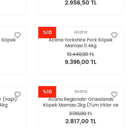
2.956,50 TL
%10
Acana
k Köpek
Acana Yorkshire Pork Köpek
Maması 11.4kg
10.440,00 TL
9.396,00 TL
%10
Acana
 (Yaşlı)
Acana Regionals-Grasslands
4kg
Köpek Maması 2kg (Tüm Irklar ve
Yaşam Evreleri İçin)
3.130,00 TL
2.817,00 TL