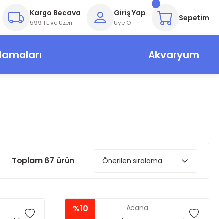
Kargo Bedava
Giriş Yap
Sepetim
599 TL ve Üzeri
Üye Ol
Mamaları
Akvaryum
Toplam 67 ürün
%10
Acana