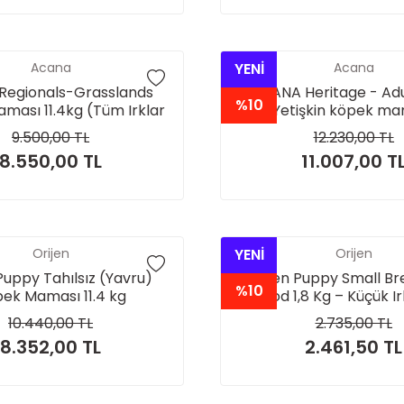
Acana
YENİ
Acana
Regionals-Grasslands
ACANA Heritage - Adu
%10
ması 11.4kg (Tüm Irklar
(Yetişkin köpek ma
aşam Evreleri İçin)
9.500,00 TL
12.230,00 TL
8.550,00 TL
11.007,00 T
Orijen
YENİ
Orijen
Puppy Tahılsız (Yavru)
Orijen Puppy Small B
%10
ek Maması 11.4 kg
Food 1,8 Kg – Küçük I
Köpekler İçin
10.440,00 TL
2.735,00 TL
8.352,00 TL
2.461,50 TL