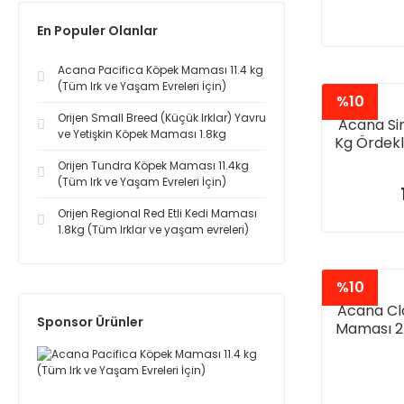
En Populer Olanlar
Acana Pacifica Köpek Maması 11.4 kg
(Tüm Irk ve Yaşam Evreleri İçin)
%10
Orijen Small Breed (Küçük Irklar) Yavru
Acana Sin
ve Yetişkin Köpek Maması 1.8kg
Kg Ördek
ve Y
Orijen Tundra Köpek Maması 11.4kg
(Tüm Irk ve Yaşam Evreleri İçin)
Orijen Regional Red Etli Kedi Maması
1.8kg (Tüm Irklar ve yaşam evreleri)
%10
Acana Cl
Sponsor Ürünler
Maması 2