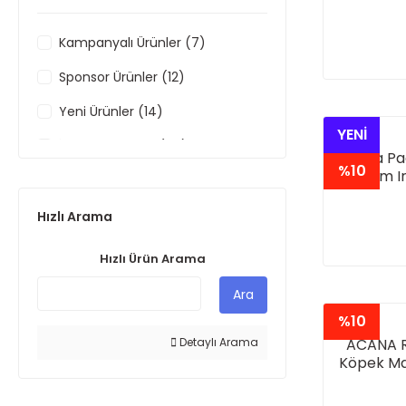
Kampanyalı Ürünler (7)
Sponsor Ürünler (12)
Yeni Ürünler (14)
YENİ
İndirimli Ürünler (66)
Acana Pac
%10
kg (Tüm Ir
Hızlı Arama
Hızlı Ürün Arama
Ara
%10
Detaylı Arama
ACANA R
Köpek Mam
ya