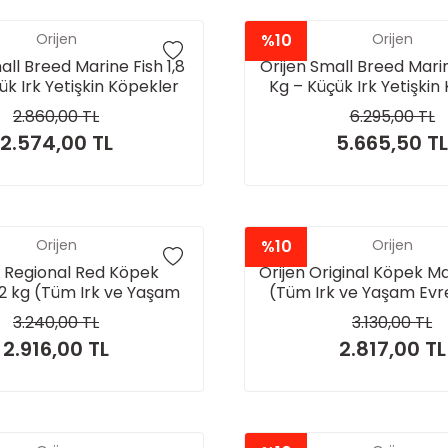
Orijen
%10
Orijen
all Breed Marine Fish 1,8
Orijen Small Breed Marin
ük Irk Yetişkin Köpekler
Kg – Küçük Irk Yetişkin
İçin
İçin
2.860,00 TL
6.295,00 TL
2.574,00 TL
5.665,50 TL
Orijen
%10
Orijen
n Regional Red Köpek
Orijen Original Köpek M
2 kg (Tüm Irk ve Yaşam
(Tüm Irk ve Yaşam Evrel
Evreleri İçin)
3.240,00 TL
3.130,00 TL
2.916,00 TL
2.817,00 TL