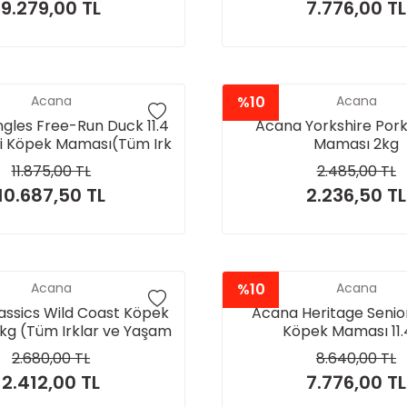
9.279,00 TL
7.776,00 TL
Acana
%10
Acana
gles Free-Run Duck 11.4
Acana Yorkshire Por
li Köpek Maması(Tüm Irk
Maması 2kg
aşam Evreleri İçin)
11.875,00 TL
2.485,00 TL
10.687,50 TL
2.236,50 TL
Acana
%10
Acana
assics Wild Coast Köpek
Acana Heritage Senior
kg (Tüm Irklar ve Yaşam
Köpek Maması 11.
Evreleri İçin)
2.680,00 TL
8.640,00 TL
2.412,00 TL
7.776,00 TL