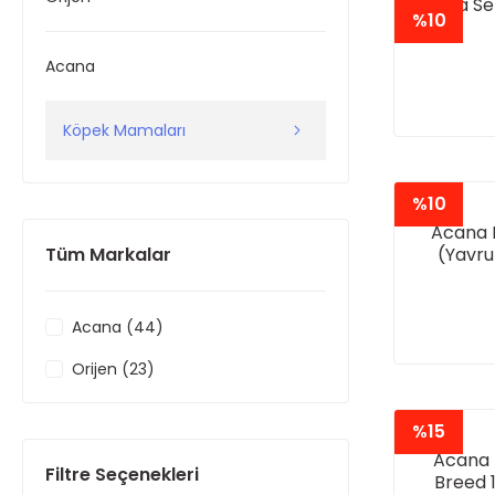
Acana Se
%10
Acana
Köpek Mamaları
%10
Acana 
Tüm Markalar
(Yavru
Acana (44)
Orijen (23)
%15
Acana 
Filtre Seçenekleri
Breed 1