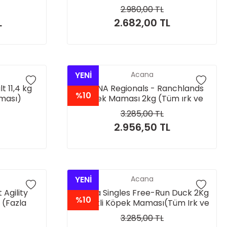
2.980,00 TL
L
2.682,00 TL
YENİ
Acana
 11,4 kg
ACANA Regionals - Ranchlands
%10
ması)
Köpek Maması 2kg (Tüm ırk ve
yaşam evreleri için)
3.285,00 TL
2.956,50 TL
YENİ
Acana
Agility
Acana Singles Free-Run Duck 2Kg
%10
 (Fazla
Ördekli Köpek Maması(Tüm Irk ve
için)
Yaşam Evreleri İçin)
3.285,00 TL