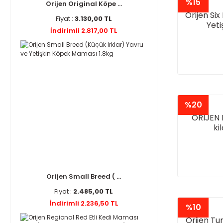
%15
Orijen Original Köpe ...
Orijen Six 
Fiyat :
3.130,00 TL
Yet
İndirimli 2.817,00 TL
%20
ORIJEN F
ki
Orijen Small Breed ( ...
Fiyat :
2.485,00 TL
İndirimli 2.236,50 TL
%10
Orijen T