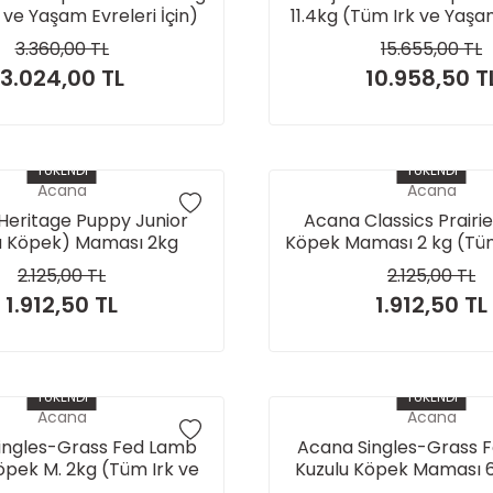
 ve Yaşam Evreleri İçin)
11.4kg (Tüm Irk ve Yaşa
İçin)
3.360,00 TL
15.655,00 TL
3.024,00 TL
10.958,50 T
TÜKENDİ
TÜKENDİ
Acana
Acana
Heritage Puppy Junior
Acana Classics Prairie
u Köpek) Maması 2kg
Köpek Maması 2 kg (Tüm
Yaşam Evreleri İç
2.125,00 TL
2.125,00 TL
1.912,50 TL
1.912,50 TL
TÜKENDİ
TÜKENDİ
Acana
Acana
ingles-Grass Fed Lamb
Acana Singles-Grass 
öpek M. 2kg (Tüm Irk ve
Kuzulu Köpek Maması 
şam Evreleri İçin)
Irk ve Yaşam Evreleri