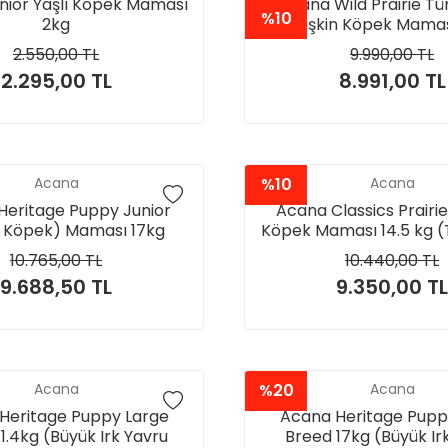
nior Yaşlı Köpek Maması
Acana Wild Prairie Tü
%10
2kg
Yetişkin Köpek Mamas
2.550,00 TL
9.990,00 TL
2.295,00 TL
8.991,00 TL
Acana
%10
Acana
Heritage Puppy Junior
Acana Classics Prairie
 Köpek) Maması 17kg
Köpek Maması 14.5 kg (
ve Yaşam Evreleri 
10.765,00 TL
10.440,00 TL
9.688,50 TL
9.350,00 TL
Acana
%20
Acana
Heritage Puppy Large
Acana Heritage Pupp
1.4kg (Büyük Irk Yavru
Breed 17kg (Büyük Ir