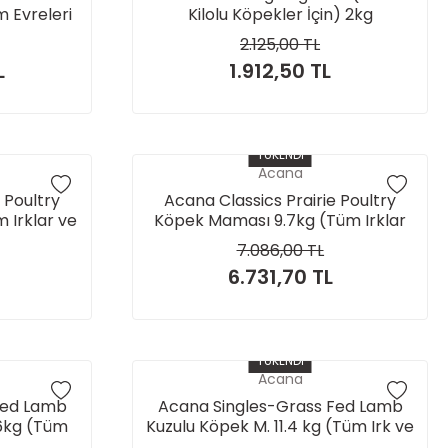
m Evreleri
Kilolu Köpekler İçin) 2kg
2.125,00 TL
L
1.912,50 TL
TÜKENDİ
Acana
 Poultry
Acana Classics Prairie Poultry
 Irklar ve
Köpek Maması 9.7kg (Tüm Irklar
in)
ve Yaşam Evreleri İçin)
7.086,00 TL
6.731,70 TL
TÜKENDİ
Acana
Fed Lamb
Acana Singles-Grass Fed Lamb
6kg (Tüm
Kuzulu Köpek M. 11.4 kg (Tüm Irk ve
 İçin)
Yaşam Evreleri İçin)