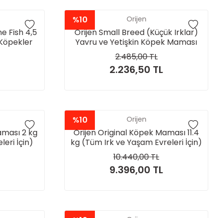
%10
Orijen
e Fish 4,5
Orijen Small Breed (Küçük Irklar)
 Köpekler
Yavru ve Yetişkin Köpek Maması
1.8kg
2.485,00 TL
2.236,50 TL
%10
Orijen
aması 2 kg
Orijen Original Köpek Maması 11.4
eri İçin)
kg (Tüm Irk ve Yaşam Evreleri İçin)
10.440,00 TL
9.396,00 TL