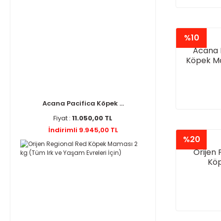
%10
Acana 
Köpek Ma
ve Y
Acana Pacifica Köpek ...
Fiyat :
11.050,00 TL
İndirimli 9.945,00 TL
%20
Orijen 
Köp