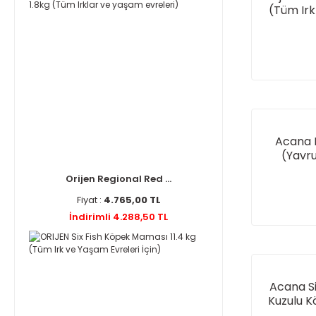
(Tüm Irk
Acana 
(Yavr
Orijen Regional Red ...
Fiyat :
4.765,00 TL
İndirimli 4.288,50 TL
Acana S
Kuzulu K
Ya