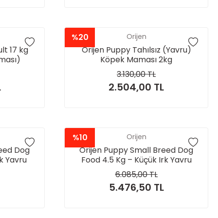
%20
Orijen
lt 17 kg
Orijen Puppy Tahılsız (Yavru)
ması)
Köpek Maması 2kg
3.130,00 TL
L
2.504,00 TL
%10
Orijen
reed Dog
Orijen Puppy Small Breed Dog
rk Yavru
Food 4.5 Kg – Küçük Irk Yavru
Köpekler İçin
6.085,00 TL
5.476,50 TL