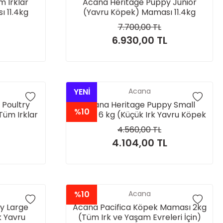
m Irklar
Acana Heritage Puppy Junior
ı 11.4kg
(Yavru Köpek) Maması 11.4kg
7.700,00 TL
6.930,00 TL
YENİ
Acana
 Poultry
Acana Heritage Puppy Small
%10
Tüm Irklar
Breed 6 kg (Küçük Irk Yavru Köpek
İçin)
Maması)
4.560,00 TL
4.104,00 TL
%10
Acana
y Large
Acana Pacifica Köpek Maması 2kg
k Yavru
(Tüm Irk ve Yaşam Evreleri İçin)