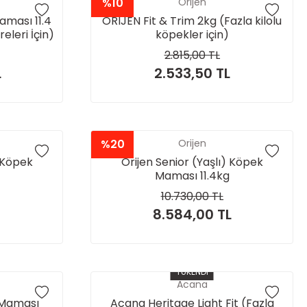
%10
Orijen
aması 11.4
ORIJEN Fit & Trim 2kg (Fazla kilolu
eleri İçin)
köpekler için)
2.815,00 TL
L
2.533,50 TL
%20
Orijen
) Köpek
Orijen Senior (Yaşlı) Köpek
Maması 11.4kg
10.730,00 TL
8.584,00 TL
TÜKENDİ
Acana
 Maması
Acana Heritage Light Fit (Fazla