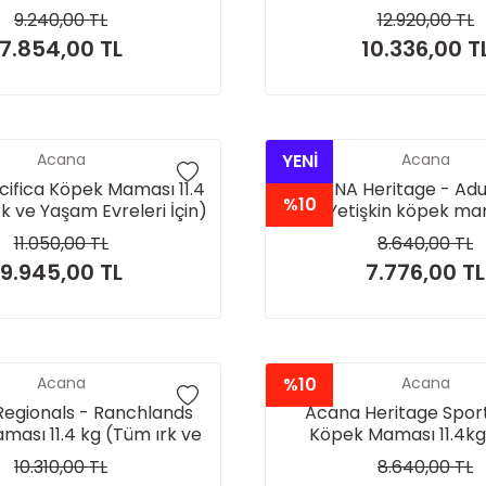
Köpekler İçin)
Köpekler İçin)
9.240,00 TL
12.920,00 TL
7.854,00 TL
10.336,00 T
Acana
YENİ
Acana
ifica Köpek Maması 11.4
ACANA Heritage - Adult
%10
k ve Yaşam Evreleri İçin)
(Yetişkin köpek ma
11.050,00 TL
8.640,00 TL
9.945,00 TL
7.776,00 TL
Acana
%10
Acana
egionals - Ranchlands
Acana Heritage Sport 
ası 11.4 kg (Tüm ırk ve
Köpek Maması 11.4kg
şam evreleri için)
Hareketli Köpekler 
10.310,00 TL
8.640,00 TL