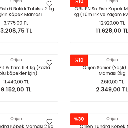
Orijen
%10
Orijen
Fish 6 Balıklı Tahılsız 2 kg
ORIJEN Six Fish Köpek M
işkin Köpek Maması
kg (Tüm Irk ve Yaşam Evr
3.775,00 TL
12.920,00 TL
3.208,75 TL
11.628,00 T
Orijen
%10
Orijen
it & Trim 11.4 kg (Fazla
Orijen Senior (Yaşlı
lolu köpekler için)
Maması 2kg
11.440,00 TL
2.610,00 TL
9.152,00 TL
2.349,00 TL
Orijen
%30
Orijen
undra Köpek Maması 2 kg
Orijen Tundra Köpek