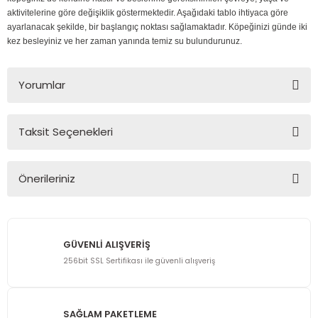
aktivitelerine göre değişiklik göstermektedir. Aşağıdaki tablo ihtiyaca göre
ayarlanacak şekilde, bir başlangıç noktası sağlamaktadır. Köpeğinizi günde iki
kez besleyiniz ve her zaman yanında temiz su bulundurunuz.
Yorumlar
Taksit Seçenekleri
Bu ürüne ilk yorumu siz yapın!
Önerileriniz
Yorum Yaz
Bu ürünün fiyat bilgisi, resim, ürün açıklamalarında ve diğer
konularda yetersiz gördüğünüz noktaları öneri formunu
kullanarak tarafımıza iletebilirsiniz.
GÜVENLİ ALIŞVERİŞ
Görüş ve önerileriniz için teşekkür ederiz.
256bit SSL Sertifikası ile güvenli alışveriş
Ürün resmi kalitesiz, bozuk veya görüntülenemiyor.
Ürün açıklamasında eksik bilgiler bulunuyor.
SAĞLAM PAKETLEME