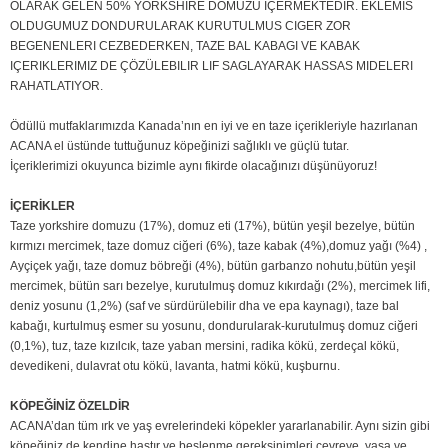
OLARAK GELEN 50% YORKSHIRE DOMUZU IÇERMEKTEDIR. EKLEMIS
OLDUGUMUZ DONDURULARAK KURUTULMUS CIGER ZOR
BEGENENLERI CEZBEDERKEN, TAZE BAL KABAGI VE KABAK
IÇERIKLERIMIZ DE ÇÖZÜLEBILIR LIF SAGLAYARAK HASSAS MIDELERI
RAHATLATIYOR.
Ödüllü mutfaklarımızda Kanada’nın en iyi ve en taze içerikleriyle hazırlanan
ACANA el üstünde tuttuğunuz köpeğinizi sağlıklı ve güçlü tutar.
İçeriklerimizi okuyunca bizimle aynı fikirde olacağınızı düşünüyoruz!
İÇERİKLER
Taze yorkshire domuzu (17%), domuz eti (17%), bütün yeşil bezelye, bütün
kırmızı mercimek, taze domuz ciğeri (6%), taze kabak (4%),domuz yağı (%4) ,
Ayçiçek yağı, taze domuz böbreği (4%), bütün garbanzo nohutu,bütün yeşil
mercimek, bütün sarı bezelye, kurutulmuş domuz kıkırdağı (2%), mercimek lifi,
deniz yosunu (1,2%) (saf ve sürdürülebilir dha ve epa kaynagı), taze bal
kabağı, kurtulmuş esmer su yosunu, dondurularak-kurutulmuş domuz ciğeri
(0,1%), tuz, taze kızılcık, taze yaban mersini, radika kökü, zerdeçal kökü,
devedikeni, dulavrat otu kökü, lavanta, hatmi kökü, kuşburnu.
KÖPEĞİNİZ ÖZELDİR
ACANA’dan tüm ırk ve yaş evrelerindeki köpekler yararlanabilir. Aynı sizin gibi
köpeğiniz de kendine hastır ve beslenme gereksinimleri çevreye, yaşa ve