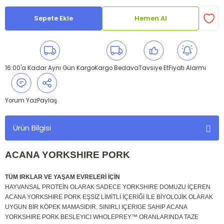
Sepete Ekle
Hemen Al
16:00'a Kadar Aynı Gün Kargo
Kargo Bedava
Tavsiye Et
Fiyatı Alarmı
Yorum Yaz
Paylaş
Ürün Bilgisi
ACANA YORKSHIRE PORK
TÜM IRKLAR VE YAŞAM EVRELERİ İÇİN
HAYVANSAL PROTEİN OLARAK SADECE YORKSHIRE DOMUZU İÇEREN
ACANA YORKSHIRE PORK EŞSİZ LİMİTLİ İÇERİĞİ İLE BİYOLOJİK OLARAK
UYGUN BİR KÖPEK MAMASIDIR. SINIRLI IÇERIGE SAHIP ACANA
YORKSHIRE PORK BESLEYICI WHOLEPREY™ ORANLARINDA TAZE