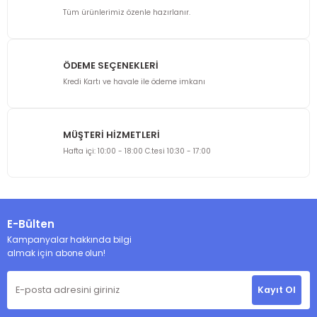
Ürün bilgilerinde hatalar bulunuyor.
Tüm ürünlerimiz özenle hazırlanır.
Ürün fiyatı diğer sitelerden daha pahalı.
Bu ürüne benzer farklı alternatifler olmalı.
ÖDEME SEÇENEKLERİ
Kredi Kartı ve havale ile ödeme imkanı
MÜŞTERİ HİZMETLERİ
Gönder
Hafta içi: 10:00 - 18:00 C.tesi 10:30 - 17:00
E-Bülten
Kampanyalar hakkında bilgi
almak için abone olun!
Kayıt Ol