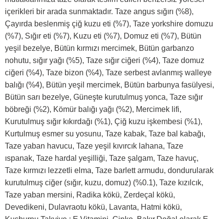
içerikleri bir arada sunmaktadır. Taze angus sığırı (%8),
Çayırda beslenmiş çiğ kuzu eti (%7), Taze yorkshire domuzu
(%7), Sığır eti (%7), Kuzu eti (%7), Domuz eti (%7), Bütün
yeşil bezelye, Bütün kırmızı mercimek, Bütün garbanzo
nohutu, sığır yağı (%5), Taze sığır ciğeri (%4), Taze domuz
ciğeri (%4), Taze bizon (%4), Taze serbest avlanmış walleye
balığı (%4), Bütün yeşil mercimek, Bütün barbunya fasülyesi,
Bütün sarı bezelye, Güneşte kurutulmuş yonca, Taze sığır
böbreği (%2), Kömür balığı yağı (%2), Mercimek lifi,
Kurutulmuş sığır kıkırdağı (%1), Çiğ kuzu işkembesi (%1),
Kurtulmuş esmer su yosunu, Taze kabak, Taze bal kabağı,
Taze yaban havucu, Taze yeşil kıvırcık lahana, Taze
ıspanak, Taze hardal yeşilliği, Taze şalgam, Taze havuç,
Taze kırmızı lezzetli elma, Taze barlett armudu, dondurularak
kurutulmuş ciğer (sığır, kuzu, domuz) (%0.1), Taze kızılcık,
Taze yaban mersini, Radika kökü, Zerdeçal kökü,
Devedikeni, Dulavraotu kökü, Lavanta, Hatmi kökü,