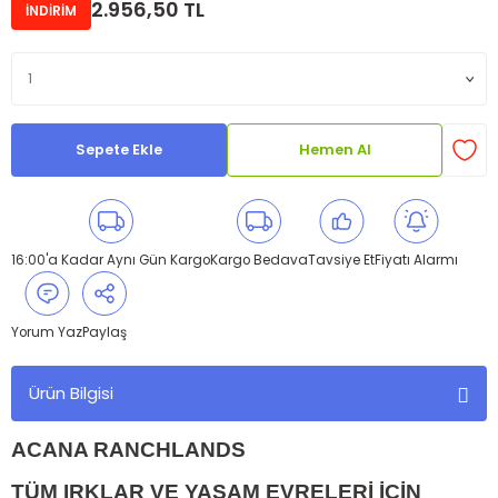
2.956,50 TL
İNDİRİM
Sepete Ekle
Hemen Al
16:00'a Kadar Aynı Gün Kargo
Kargo Bedava
Tavsiye Et
Fiyatı Alarmı
Yorum Yaz
Paylaş
Ürün Bilgisi
ACANA RANCHLANDS
TÜM IRKLAR VE YAŞAM EVRELERİ İÇİN