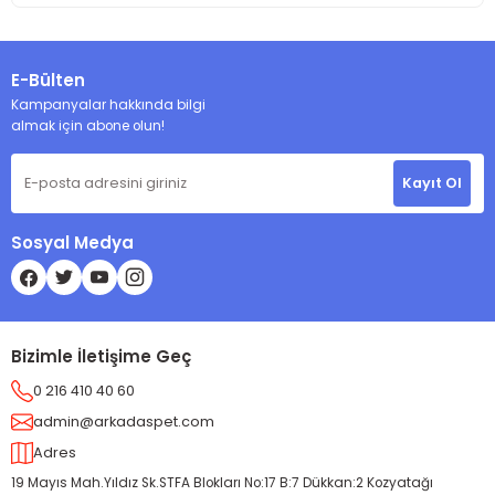
E-Bülten
Kampanyalar hakkında bilgi
almak için abone olun!
Kayıt Ol
Sosyal Medya
Bizimle İletişime Geç
0 216 410 40 60
admin@arkadaspet.com
Adres
19 Mayıs Mah.Yıldız Sk.STFA Blokları No:17 B:7 Dükkan:2 Kozyatağı