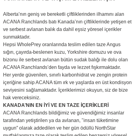
Alberta’nın geniş ve bereketli çiftliklerinden ilhamını alan
ACANA Ranchlands batı Kanada’nın çiftliklerinde yetişen et
ve serbest avlanan balık da dahil eşsiz yöresel içerikler
sunmaktadır.
Hepsi WholePrey oranlarında teslim edilen taze Angus
sığırı, çayırda-beslenen kuzu, Yorkshire domuzu ve ova
bizonu ile serbest avlanan bütün sudak balığı ile dolu olan
ACANA Ranchlands’den fayda ve lezzet fışkırmaktadır.
Her yerde güvenilen, sınırlı karbonhidrat ve zengin protein
içeriğine sahip ACANA tüm ırk ve yaşlarda en üst kondisyon
seviyesini sağlamaktadır. İçeriklerimizi okuyun, siz de bize
hak vereceksiniz.
KANADA’NIN EN İYİ VE EN TAZE İÇERİKLERİ
ACANA Ranchlands bildiğimiz ve güvendiğimiz insanlar
tarafından yetiştirilen ya da avlanan, "insan tüketimine
uygun” olarak addedilen ve her gün ödüllü NorthStar
mutfaklarımıza taze olarak teslim edilen benzersiz yöresel