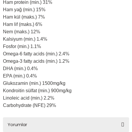
Ham protein (min.) 31%
Ham yağ (min.) 15%
Ham kül (maks.) 7%
Ham lif (maks.)
6%
Nem (maks.)
12%
Kalsiyum (min.)
1.4%
Fosfor (min.)
1.1%
Omega-6 fatty acids (min.)
2.4%
Omega-3 fatty acids (min.)
1.2%
DHA (min.)
0.4%
EPA (min.)
0.4%
Glukozamin (min.)
1500mg/kg
Kondroitin sülfat (min.)
900mg/kg
Linoleic acid (min.)
2.2%
Carbohydrate (NFE)
29%
Yorumlar