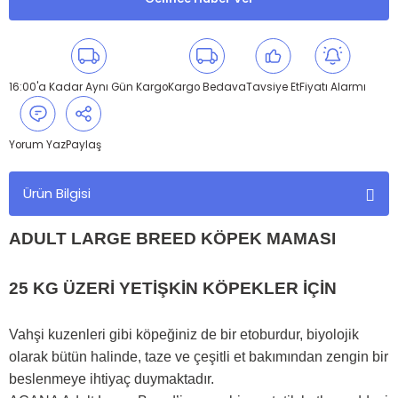
16:00'a Kadar Aynı Gün Kargo
Kargo Bedava
Tavsiye Et
Fiyatı Alarmı
Yorum Yaz
Paylaş
Ürün Bilgisi
ADULT LARGE BREED KÖPEK MAMASI
25 KG ÜZERİ YETİŞKİN KÖPEKLER İÇİN
Vahşi kuzenleri gibi köpeğiniz de bir etoburdur, biyolojik
olarak bütün halinde, taze ve çeşitli et bakımından zengin bir
beslenmeye ihtiyaç duymaktadır.