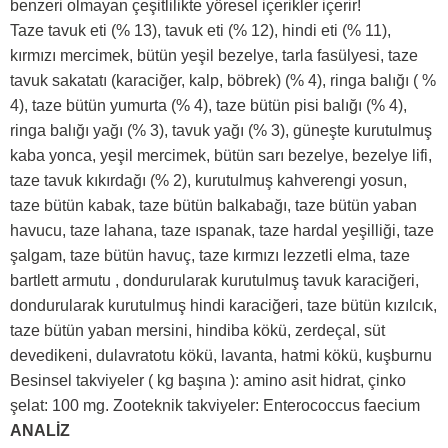
benzeri olmayan çeşitlilikte yöresel içerikler içerir!
Taze tavuk eti (% 13), tavuk eti (% 12), hindi eti (% 11),
kırmızı mercimek, bütün yeşil bezelye, tarla fasülyesi, taze
tavuk sakatatı (karaciğer, kalp, böbrek) (% 4), ringa balığı ( %
4), taze bütün yumurta (% 4), taze bütün pisi balığı (% 4),
ringa balığı yağı (% 3), tavuk yağı (% 3), güneşte kurutulmuş
kaba yonca, yeşil mercimek, bütün sarı bezelye, bezelye lifi,
taze tavuk kıkırdağı (% 2), kurutulmuş kahverengi yosun,
taze bütün kabak, taze bütün balkabağı, taze bütün yaban
havucu, taze lahana, taze ıspanak, taze hardal yeşilliği, taze
şalgam, taze bütün havuç, taze kırmızı lezzetli elma, taze
bartlett armutu , dondurularak kurutulmuş tavuk karaciğeri,
dondurularak kurutulmuş hindi karaciğeri, taze bütün kızılcık,
taze bütün yaban mersini, hindiba kökü, zerdeçal, süt
devedikeni, dulavratotu kökü, lavanta, hatmi kökü, kuşburnu
Besinsel takviyeler ( kg başına ): amino asit hidrat, çinko
şelat: 100 mg. Zooteknik takviyeler: Enterococcus faecium
ANALİZ