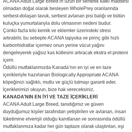
ACANA Adult Large Breed’in uzun bir sentetik katkı maddesi
olmadan doğal olarak besleyen WholePrey oranlarında
serbest-dolaşan tavuk, serbest avlanan pisi balığı ve bütün
kuluçka yumurtalarıyla dolu olmasının nedeni budur.
Çünkü fazla kilo kemik ve eklemler üzerindeki stresi
artırabilir, bu sebeple ACANA tapyoka ve pirinç gibi hızlı
karbonhidratlar içermez onun yerine vücut yağını
dengeleyerek yağsız kas kütlesini artıracak ekstra et proteini
içerir.
Ödüllü mutfaklarımızda Kanada’nın en iyi ve en taze
içerikleriyle hazırlanan Biologically Appropriate ACANA
köpeğinizi sağlıklı, mutlu ve güçlü tutmayı garanti eder.
İçeriklerimizi okuyun, bize hak vereceksiniz.
KANADA’NIN EN İYİ VE TAZE İÇERİKLERİ
ACANA Adult Large Breed, tanıdığımız ve güven
duyduğumuz kişiler tarafından yetiştirilen ve avlanan, insan
tüketimine elverişli olduğu kanıtlanan ve sonrasında ödüllü
mutfaklarımıza kadar her gün taptaze olarak ulaştırılan, eşi