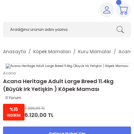
Anasayfa
Köpek Mamaları
Kuru Mamalar
Acana
Acana
Acana Heritage Adult Large Breed 11.4kg
(Büyük Irk Yetişkin ) Köpek Maması
0 Yorum
7.200,00 TL
%15
6.120,00 TL
İNDİRİM
Gelince Haber Ver