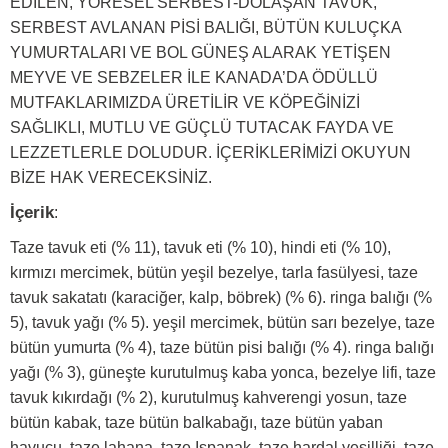
EDİLEN, YÖRESEL SERBEST-DOLAŞAN TAVUK,
SERBEST AVLANAN PİSİ BALIĞI, BÜTÜN KULUÇKA
YUMURTALARI VE BOL GÜNEŞ ALARAK YETİŞEN
MEYVE VE SEBZELER İLE KANADA’DA ÖDÜLLÜ
MUTFAKLARIMIZDA ÜRETİLİR VE KÖPEĞİNİZİ
SAĞLIKLI, MUTLU VE GÜÇLÜ TUTACAK FAYDA VE
LEZZETLERLE DOLUDUR. İÇERİKLERİMİZİ OKUYUN
BİZE HAK VERECEKSİNİZ.
İçerik
:
Taze tavuk eti (% 11), tavuk eti (% 10), hindi eti (% 10),
kırmızı mercimek, bütün yeşil bezelye, tarla fasülyesi, taze
tavuk sakatatı (karaciğer, kalp, böbrek) (% 6). ringa balığı (%
5), tavuk yağı (% 5). yeşil mercimek, bütün sarı bezelye, taze
bütün yumurta (% 4), taze bütün pisi balığı (% 4). ringa balığı
yağı (% 3), güneşte kurutulmuş kaba yonca, bezelye lifi, taze
tavuk kıkırdağı (% 2), kurutulmuş kahverengi yosun, taze
bütün kabak, taze bütün balkabağı, taze bütün yaban
havucu, taze lahana, taze Ispanak, taze hardal yeşilliği, taze