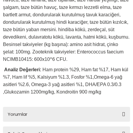
şalgam, taze bütün havuç, taze kırmızı lezzetli elma, taze
bartlett armut, dondurularak kurutulmuş tavuk karaciğeri,
dondurularak kurutulmuş hindi karaciğer, taze bütün kızılcık,
taze bütün yaban mersini. hindiba kökü, zerdeçal, süt
devedikeni, dulavratotu kökü, lavanta, hatmi kökü, kuşburnu.
Besinsel takviyeler (kg başına): amino asit hidrat, çinko
şelat: 100mg. Zooteknik takviyeler: Enterococcus faecium
NCIMB10415: 600x10^6 CFU.
Analiz Değerleri:
Ham protein %29, Ham fat %17, Ham kül
%7, Ham lif %5, Kalsiyum %1.3, Fosfor %1,Omega-6 yağ
asitleri %2.6, Omega-3 yağ asitleri %1, DHA/EPA 0.3/0.3
,Glukozamin 1200mg/kg, Kondroitin 900 mg/kg
Yorumlar