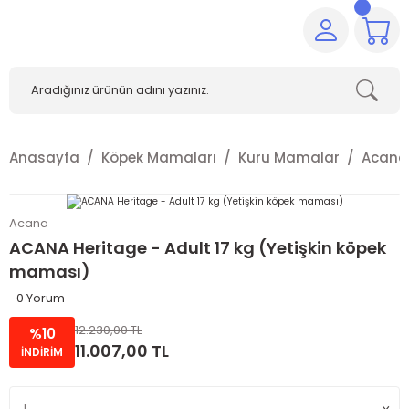
Anasayfa
Köpek Mamaları
Kuru Mamalar
Acana
Acana
ACANA Heritage - Adult 17 kg (Yetişkin köpek
maması)
0 Yorum
12.230,00 TL
%10
11.007,00 TL
İNDİRİM