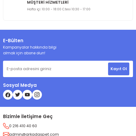
MÜŞTERİ HİZMETLERİ
Gönder
Hafta içi: 10:00 - 18:00 C.tesi 10:30 - 17:00
E-Bülten
Kampanyalar hakkında bilgi
almak için abone olun!
Kayıt Ol
Sosyal Medya
Bizimle İletişime Geç
0 216 410 40 60
admin@arkadaspet.com