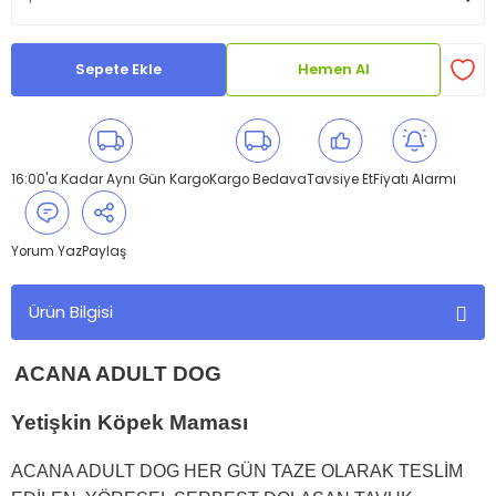
Sepete Ekle
Hemen Al
16:00'a Kadar Aynı Gün Kargo
Kargo Bedava
Tavsiye Et
Fiyatı Alarmı
Yorum Yaz
Paylaş
Ürün Bilgisi
ACANA ADULT DOG
Yetişkin Köpek Maması
ACANA ADULT DOG HER GÜN TAZE OLARAK TESLİM