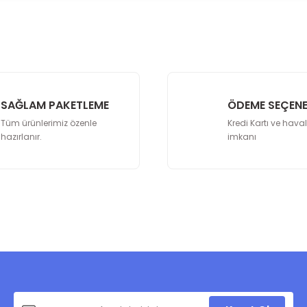
Bu ürüne ilk yorumu siz yapın!
lenemiyor.
Yorum Yaz
yor.
SAĞLAM PAKETLEME
ÖDEME SEÇENE
Tüm ürünlerimiz özenle
Kredi Kartı ve hava
hazırlanır.
imkanı
Gönder