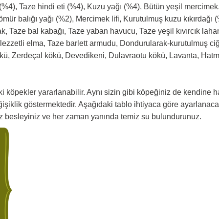
) (%4), Taze hindi eti (%4), Kuzu yağı (%4), Bütün yeşil mercime
ür balığı yağı (%2), Mercimek lifi, Kurutulmuş kuzu kıkırdağı 
 Taze bal kabağı, Taze yaban havucu, Taze yeşil kıvırcık lahana
lezzetli elma, Taze barlett armudu, Dondurularak-kurutulmuş ciğ
kökü, Zerdeçal kökü, Devedikeni, Dulavraotu kökü, Lavanta, Hat
 köpekler yararlanabilir. Aynı sizin gibi köpeğiniz de kendine h
ğişiklik göstermektedir. Aşağıdaki tablo ihtiyaca göre ayarlanaca
ez besleyiniz ve her zaman yanında temiz su bulundurunuz.