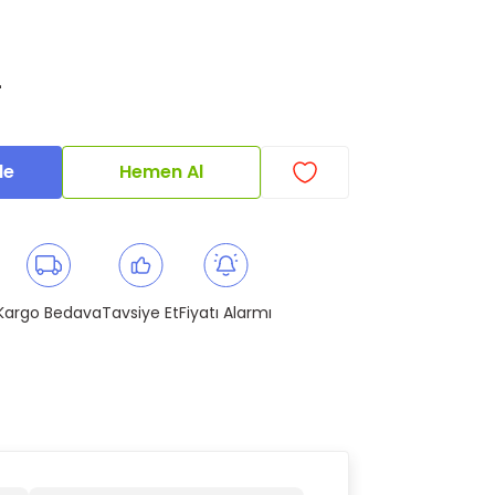
L
le
Hemen Al
Kargo Bedava
Tavsiye Et
Fiyatı Alarmı