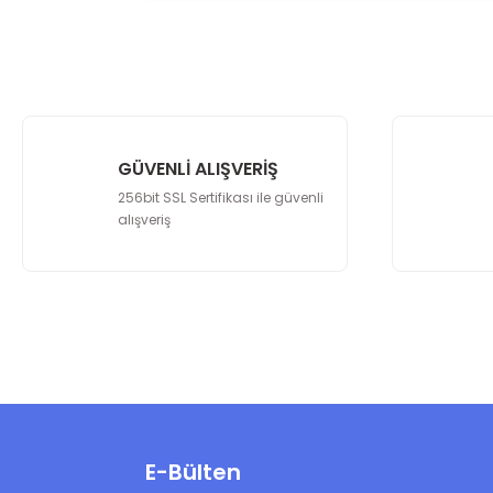
Görüş ve önerileriniz için teşekkür ederiz.
Ürün resmi kalitesiz, bozuk veya görüntü
Ürün açıklamasında eksik bilgiler bulunu
Ürün bilgilerinde hatalar bulunuyor.
Ürün fiyatı diğer sitelerden daha pahalı.
GÜVENLİ ALIŞVERİŞ
Bu ürüne benzer farklı alternatifler olmalı.
256bit SSL Sertifikası ile güvenli
alışveriş
E-Bülten