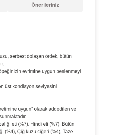
Önerileriniz
uzu, serbest dolaşan ördek, bütün
r.
köpeğinizin evrimine uygun beslenmeyi
en üst kondisyon seviyesini
üketimine uygun” olarak addedilen ve
 sunmaktadır.
lığı eti (%7), Hindi eti (%7), Bütün
ı (%4), Çiğ kuzu ciğeri (%4), Taze