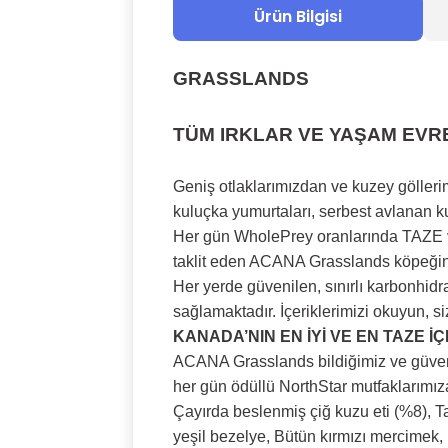
Ürün Bilgisi
GRASSLANDS
TÜM IRKLAR VE YAŞAM EVRE
Geniş otlaklarımızdan ve kuzey göller
kuluçka yumurtaları, serbest avlanan ku
Her gün WholePrey oranlarında TAZE ve
taklit eden ACANA Grasslands köpeğini
Her yerde güvenilen, sınırlı karbonhid
sağlamaktadır. İçeriklerimizi okuyun, s
KANADA’NIN EN İYİ VE EN TAZE İ
ACANA Grasslands bildiğimiz ve güvendi
her gün ödüllü NorthStar mutfaklarımıza
Çayırda beslenmiş çiğ kuzu eti (%8), Ta
yeşil bezelye, Bütün kırmızı mercimek,