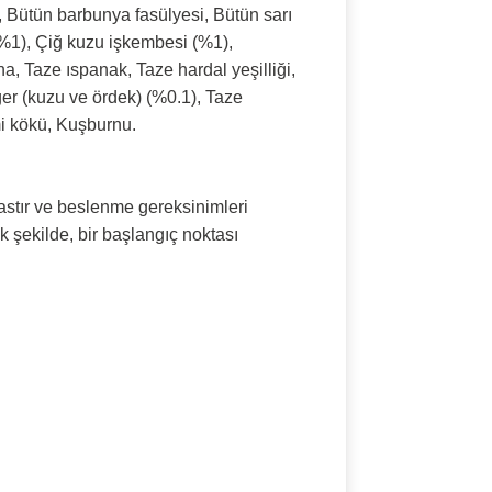
k, Bütün barbunya fasülyesi, Bütün sarı
(%1), Çiğ kuzu işkembesi (%1),
, Taze ıspanak, Taze hardal yeşilliği,
er (kuzu ve ördek) (%0.1), Taze
mi kökü, Kuşburnu.
astır ve beslenme gereksinimleri
k şekilde, bir başlangıç noktası