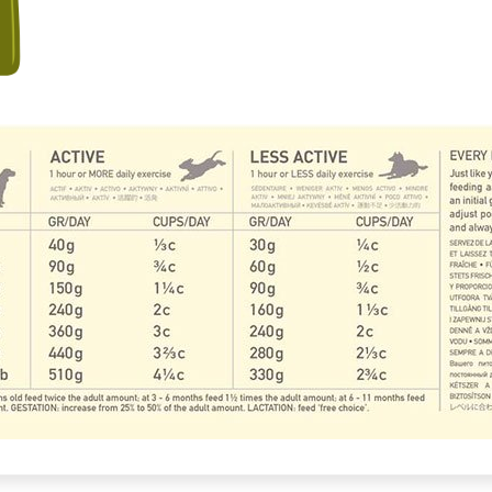
malarında ve diğer konularda yetersiz gördüğünüz noktaları öneri formunu