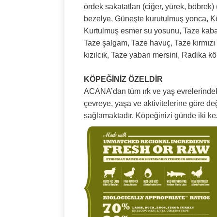
ördek sakatatları (ciğer, yürek, böbrek
bezelye, Güneşte kurutulmuş yonca, Köm
Kurtulmuş esmer su yosunu, Taze kabak,
Taze şalgam, Taze havuç, Taze kırmızı 
kızılcık, Taze yaban mersini, Radika 
KÖPEĞİNİZ ÖZELDİR
ACANA’dan tüm ırk ve yaş evrelerindeki
çevreye, yaşa ve aktivitelerine göre de
sağlamaktadır. Köpeğinizi günde iki k