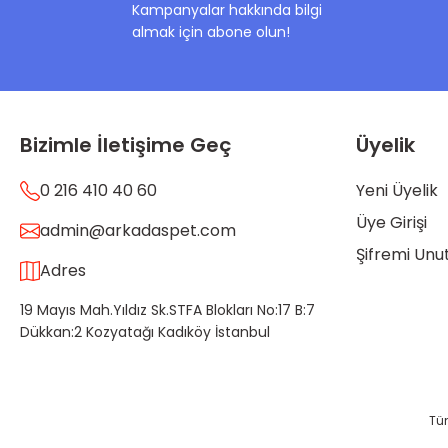
Kampanyalar hakkında bilgi
almak için abone olun!
Bizimle İletişime Geç
Üyelik
0 216 410 40 60
Yeni Üyelik
Üye Girişi
admin@arkadaspet.com
Şifremi Un
Adres
19 Mayıs Mah.Yıldız Sk.STFA Blokları No:17 B:7
Dükkan:2 Kozyatağı Kadıköy İstanbul
Tüm