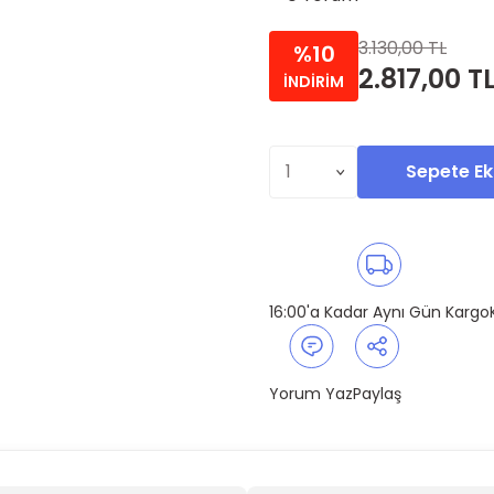
3.130,00 TL
%10
2.817,00 T
İNDİRİM
Sepete Ek
16:00'a Kadar Aynı Gün Kargo
Yorum Yaz
Paylaş