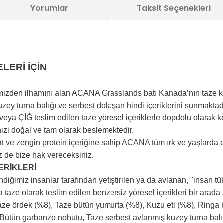
Yorumlar
Taksit Seçenekleri
LERİ İÇİN
imizden ilhamını alan ACANA Grasslands batı Kanada’nın taze k
zey turna balığı ve serbest dolaşan hindi içeriklerini sunmaktadı
ya ÇİĞ teslim edilen taze yöresel içeriklerle dopdolu olarak 
zi doğal ve tam olarak beslemektedir.
rat ve zengin protein içeriğine sahip ACANA tüm ırk ve yaşlarda 
iz de bize hak vereceksiniz.
ÇERİKLERİ
ğimiz insanlar tarafından yetiştirilen ya da avlanan, "insan t
 taze olarak teslim edilen benzersiz yöresel içerikleri bir arada
ze ördek (%8), Taze bütün yumurta (%8), Kuzu eti (%8), Ringa ba
 Bütün garbanzo nohutu, Taze serbest avlanmış kuzey turna balığ