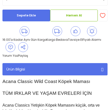
Sepete Ekle
Hemen Al
16:00'a Kadar Aynı Gün Kargo
Kargo Bedava
Tavsiye Et
Fiyatı Alarmı
Yorum Yaz
Paylaş
Ürün Bilgisi
Acana Classic Wild Coast Köpek Maması
TÜM IRKLAR VE YAŞAM EVRELERİ İÇİN
Acana Classics Yetişkin Köpek Mamasını küçük, orta ve