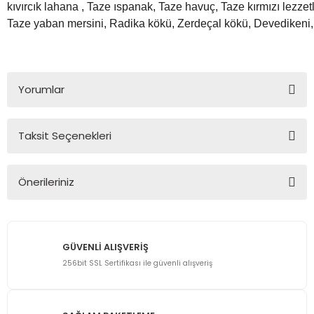
kıvırcık lahana , Taze ıspanak, Taze havuç, Taze kırmızı lezzet
Taze yaban mersini, Radika kökü, Zerdeçal kökü, Devedikeni,
Yorumlar
Taksit Seçenekleri
Bu ürüne ilk yorumu siz yapın!
Önerileriniz
Yorum Yaz
Bu ürünün fiyat bilgisi, resim, ürün açıklamalarında ve diğer
konularda yetersiz gördüğünüz noktaları öneri formunu
kullanarak tarafımıza iletebilirsiniz.
GÜVENLİ ALIŞVERİŞ
Görüş ve önerileriniz için teşekkür ederiz.
256bit SSL Sertifikası ile güvenli alışveriş
Ürün resmi kalitesiz, bozuk veya görüntülenemiyor.
Ürün açıklamasında eksik bilgiler bulunuyor.