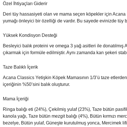
Özel İhtiyaçları Giderir
Deri tüy hassasiyeti olan ve mama seçen köpekler için Acana 
yumağı önleyici bir özelliği de vardır. Bu sayede evinizde tüy 
Yüksek Kondisyon Desteği
Besleyici balık proteini ve omega 3 yağ asitleri ile donatı
çıkarmak için formüle edilmiştir. Aynı zamanda kan şekeri stabi
Taze Balıklı İçerik
Acana Classics Yetişkin Köpek Mamasının 1/3’ü taze etlerden 
içeriğinin %50’sini balık oluşturur.
Mama İçeriği
Ringa balığı eti (24%), Çekilmiş yulaf (23%), Taze bütün pasifi
kanola yağı, Taze bütün mezgit balığı (4%), Bütün kırmızı mer
bezelye, Bütün yulaf, Güneşte kurutulmuş yonca, Mercimek lif