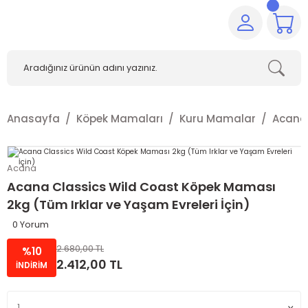
Anasayfa
Köpek Mamaları
Kuru Mamalar
Acana
Acana
Acana Classics Wild Coast Köpek Maması
2kg (Tüm Irklar ve Yaşam Evreleri İçin)
0 Yorum
2.680,00 TL
%10
2.412,00 TL
İNDİRİM