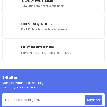
SAĞLAM PAKETLEME
Ürün bilgilerinde hatalar bulunuyor.
Tüm ürünlerimiz özenle hazırlanır.
Ürün fiyatı diğer sitelerden daha pahalı.
Bu ürüne benzer farklı alternatifler olmalı.
ÖDEME SEÇENEKLERİ
Kredi Kartı ve havale ile ödeme imkanı
MÜŞTERİ HİZMETLERİ
Gönder
Hafta içi: 10:00 - 18:00 C.tesi 10:30 - 17:00
E-Bülten
Kampanyalar hakkında bilgi
almak için abone olun!
Kayıt Ol