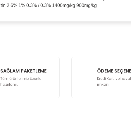
oitin 2.6% 1% 0.3% / 0.3% 1400mg/kg 900mg/kg
malarında ve diğer konularda yetersiz gördüğünüz noktaları öneri formunu
Bu ürüne ilk yorumu siz yapın!
lenemiyor.
Yorum Yaz
yor.
SAĞLAM PAKETLEME
ÖDEME SEÇENE
Tüm ürünlerimiz özenle
Kredi Kartı ve hava
hazırlanır.
imkanı
Gönder