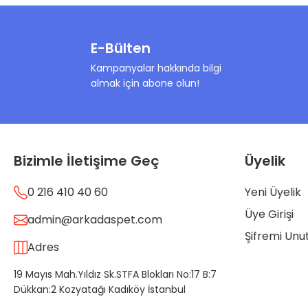
E-Bülten
Kampanyalar hakkında bilgi
almak için abone olun!
Bizimle İletişime Geç
Üyelik
0 216 410 40 60
Yeni Üyelik
Üye Girişi
admin@arkadaspet.com
Şifremi Un
Adres
19 Mayıs Mah.Yıldız Sk.STFA Blokları No:17 B:7
Dükkan:2 Kozyatağı Kadıköy İstanbul