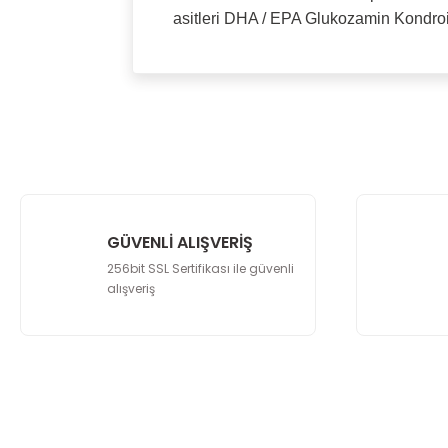
asitleri DHA / EPA Glukozamin Kondr
Bu ürünün fiyat bilgisi, resim, ürün açıkla
Görüş ve önerileriniz için teşekkür ederiz.
Ürün resmi kalitesiz, bozuk veya görüntü
Ürün açıklamasında eksik bilgiler bulunu
Ürün bilgilerinde hatalar bulunuyor.
Ürün fiyatı diğer sitelerden daha pahalı.
GÜVENLİ ALIŞVERİŞ
Bu ürüne benzer farklı alternatifler olmalı.
256bit SSL Sertifikası ile güvenli
alışveriş