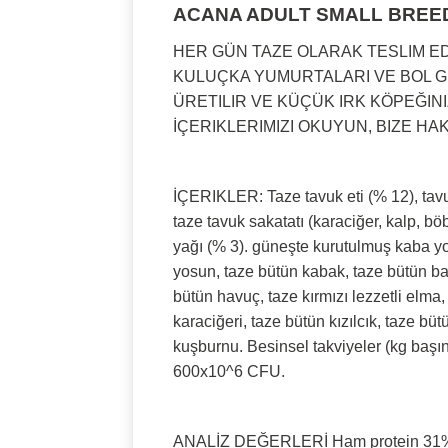
ACANA ADULT SMALL BREE
HER GÜN TAZE OLARAK TESLIM ED
KULUÇKA YUMURTALARI VE BOL G
ÜRETILIR VE KÜÇÜK IRK KÖPEĞIN
İÇERIKLERIMIZI OKUYUN, BIZE HA
İÇERIKLER: Taze tavuk eti (% 12), tavuk 
taze tavuk sakatatı (karaciğer, kalp, böb
yağı (% 3). güneşte kurutulmuş kaba yon
yosun, taze bütün kabak, taze bütün bal
bütün havuç, taze kırmızı lezzetli elma
karaciğeri, taze bütün kızılcık, taze b
kuşburnu. Besinsel takviyeler (kg başı
600x10^6 CFU.
ANALİZ DEĞERLERİ Ham protein 31% H