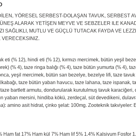
D
İLEN, YÖRESEL SERBEST-DOLAŞAN TAVUK, SERBEST AVL
ÜNEŞ ALARAK YETİŞEN MEYVE VE SEBZELER ILE KANA
IZI SAĞLIKLI, MUTLU VE GÜÇLÜ TUTACAK FAYDA VE LE
K VERECEKSINIZ.
eti (% 12), hindi eti (% 12), kırmızı mercimek, bütün yeşil bezely
rek) (% 4), taze ringa balığı (% 4), taze bütün yumurta (% 4), taze
ca, yeşil mercimek, bütün sarı bezelye, bezelye lifi, taze tavuk
kabağı, taze bütün yaban havucu, taze lahana, taze ispanak, taz
, taze bartlett armutu, dondurularak kurutulmuş tavuk karaciğeri
ütün yaban mersini, hindiba kökü, zerdeçal, süt devedikeni, dulavr
na): amino asit hidrat, çinko şelat: 100mg. Zooteknik takviyel
am fat 17% Ham kül 7% Ham lif 5% 1.4% Kalsiyum Fosfor 1.