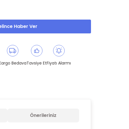
lince Haber Ver
Kargo Bedava
Tavsiye Et
Fiyatı Alarmı
Önerileriniz