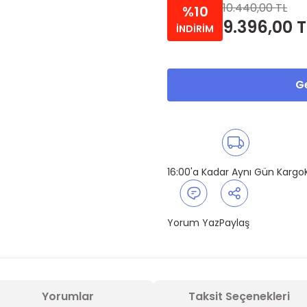
10.440,00 TL
%10
9.396,00 T
İNDİRİM
Ge
16:00'a Kadar Aynı Gün Kargo
Yorum Yaz
Paylaş
Yorumlar
Taksit Seçenekleri