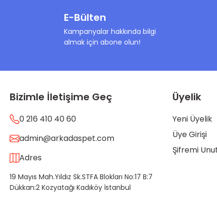
E-Bülten
Kampanyalar hakkında bilgi
almak için abone olun!
Bizimle İletişime Geç
Üyelik
0 216 410 40 60
Yeni Üyelik
Üye Girişi
admin@arkadaspet.com
Şifremi Un
Adres
19 Mayıs Mah.Yıldız Sk.STFA Blokları No:17 B:7
Dükkan:2 Kozyatağı Kadıköy İstanbul