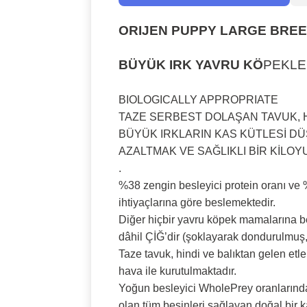
ORIJEN PUPPY LARGE BRE
BÜYÜK IRK YAVRU KÖ
PEKLE
BIOLOGICALLY APPROPRIATE
TAZE SERBEST DOLAŞAN TAVUK, H
BÜYÜK IRKLARIN KAS KÜTLESİ DÜ
AZALTMAK VE SAĞLIKLI BİR KİLOY
.
%38 zengin besleyici protein oranı ve %
ihtiyaçlarına göre beslemektedir.
Diğer hiçbir yavru köpek mamalarına b
dâhil ÇİĞ’dir (şoklayarak dondurulmuş
Taze tavuk, hindi ve balıktan gelen et
hava ile kurutulmaktadır.
Yoğun besleyici WholePrey oranlarında t
olan tüm besinleri sağlayan doğal bir k