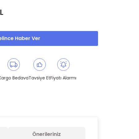
L
lince Haber Ver
Kargo Bedava
Tavsiye Et
Fiyatı Alarmı
Önerileriniz