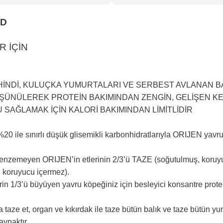
ED
R İÇİN
İNDİ,
KULUÇKA YUMURTALARI VE SERBEST AVLANAN B
ŞÜNÜLEREK PROTEİN BAKIMINDAN ZENGİN, GELİŞEN KE
U SAĞLAMAK İÇİN KALORİ BAKIMINDAN LİMİTLİDİR
20 ile sınırlı düşük glisemikli karbonhidratlarıyla ORIJEN yavru 
enzemeyen ORIJEN’in etlerinin 2/3’ü TAZE (soğutulmuş, koruyuc
, koruyucu içermez).
lerin 1/3’ü büyüyen yavru köpeğiniz için besleyici konsantre pr
aze et, organ ve kıkırdak ile taze bütün balık ve taze bütün yum
aynaktır.