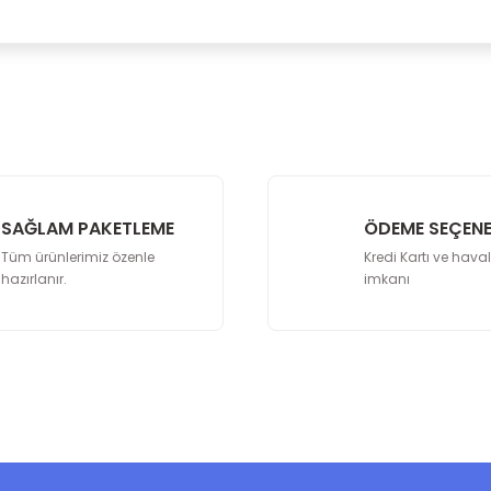
malarında ve diğer konularda yetersiz gördüğünüz noktaları öneri formunu
lenemiyor.
yor.
leyiz. Firma için çeşitli sitelerde olumlu yorumlar gördük. Güvenip sipariş v
apıdaydı. Ürün taze ve sıkıntısız. Sadece tebrik edebiliriz. Eleştirilebilecek 
SAĞLAM PAKETLEME
ÖDEME SEÇENE
Tüm ürünlerimiz özenle
Kredi Kartı ve hava
hazırlanır.
imkanı
Gönder