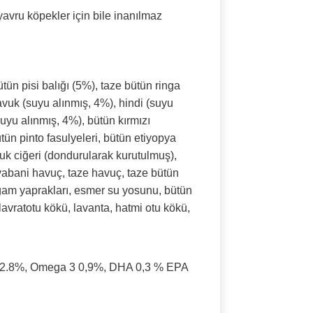
avru köpekler için bile inanılmaz
tün pisi balığı (5%), taze bütün ringa
tavuk (suyu alınmış, 4%), hindi (suyu
uyu alınmış, 4%), bütün kırmızı
tün pinto fasulyeleri, bütün etiyopya
vuk ciğeri (dondurularak kurutulmuş),
 yabani havuç, taze havuç, taze bütün
algam yaprakları, esmer su yosunu, bütün
avratotu kökü, lavanta, hatmi otu kökü,
6 2.8%, Omega 3 0,9%, DHA 0,3 % EPA