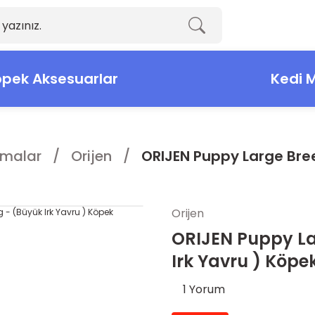
pek Aksesuarlar
Kedi 
malar
Orijen
ORIJEN Puppy Large Bree
Orijen
ORIJEN Puppy La
Irk Yavru ) Köp
1 Yorum