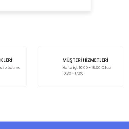
 kullanarak tarafımıza iletebilirsiniz.
erdik. Abartılı sandığımız yorumlar doğru çıktı.
bir taraf yok. Teşekkürler. Yine görüşmek
KLERİ
MÜŞTERİ HİZMETLERİ
le ile ödeme
Hafta içi: 10:00 - 18:00 C.tesi
10:30 - 17:00