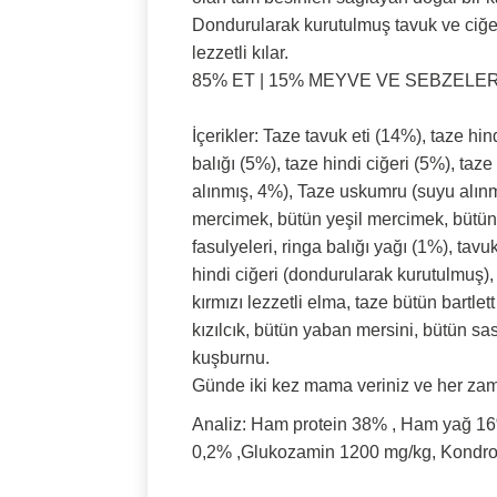
Dondurularak kurutulmuş tavuk ve ciğer
lezzetli kılar.
85% ET | 15% MEYVE VE SEBZELE
İçerikler:
Taze tavuk eti (14%), taze hind
balığı (5%), taze hindi ciğeri (5%), taz
alınmış, 4%), Taze uskumru (suyu alınmı
mercimek, bütün yeşil mercimek, bütün y
fasulyeleri, ringa balığı yağı (1%), ta
hindi ciğeri (dondurularak kurutulmuş),
kırmızı lezzetli elma, taze bütün bartl
kızılcık, bütün yaban mersini, bütün sa
kuşburnu.
Günde iki kez mama veriniz ve her za
Analiz:
Ham protein 38% , Ham yağ 16
0,2% ,Glukozamin 1200 mg/kg, Kondro