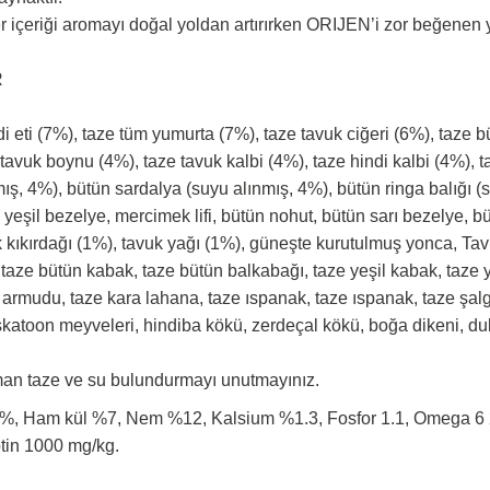
 içeriği aromayı doğal yoldan artırırken ORIJEN’i zor beğenen y
R
i eti (7%), taze tüm yumurta (7%), taze tavuk ciğeri (6%), taze bü
e tavuk boynu (4%), taze tavuk kalbi (4%), taze hindi kalbi (4%), 
ş, 4%), bütün sardalya (suyu alınmış, 4%), bütün ringa balığı (s
eşil bezelye, mercimek lifi, bütün nohut, bütün sarı bezelye, bü
vuk kıkırdağı (1%), tavuk yağı (1%), güneşte kurutulmuş yonca, Ta
 taze bütün kabak, taze bütün balkabağı, taze yeşil kabak, taze
ett armudu, taze kara lahana, taze ıspanak, taze ıspanak, taze ş
skatoon meyveleri, hindiba kökü, zerdeçal kökü, boğa dikeni, dul
man taze ve su bulundurmayı unutmayınız.
%, Ham kül %7, Nem %12, Kalsium %1.3, Fosfor 1.1, Omega 
tin 1000 mg/kg.