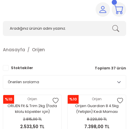
Anasayfa
Orijen
Stoktakiler
Toplam 37 ürün
%10
Orijen
%10
Orijen
ORIJEN Fit & Trim 2kg (Fazla
Orijen Guardian 8 4.5kg
kilolu köpekler için)
(Yetişkin) Kedi Maması
2.815,00 TL
8.220,00 TL
2.533,50 TL
7.398,00 TL