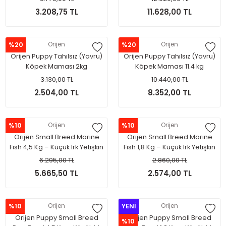
3.208,75 TL
11.628,00 TL
%20
Orijen
%20
Orijen
Orijen Puppy Tahılsız (Yavru)
Orijen Puppy Tahılsız (Yavru)
Köpek Maması 2kg
Köpek Maması 11.4 kg
3.130,00 TL
10.440,00 TL
2.504,00 TL
8.352,00 TL
%10
Orijen
%10
Orijen
Orijen Small Breed Marine
Orijen Small Breed Marine
Fish 4,5 Kg – Küçük Irk Yetişkin
Fish 1,8 Kg – Küçük Irk Yetişkin
Köpekler İçin
Köpekler İçin
6.295,00 TL
2.860,00 TL
5.665,50 TL
2.574,00 TL
%10
Orijen
YENİ
Orijen
Orijen Puppy Small Breed
Orijen Puppy Small Breed
%10