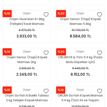
%10
Orijen
%20
Orijen
Orijen Guardian 8 1.8kg
Orijen Senior (Yaşlı) Köpek
(Yetişkin) Kedi Maması
Maması 11.4kg
4.370,00 TL
10.730,00 TL
3.933,00 TL
8.584,00 TL
%10
Orijen
%20
Orijen
Orijen Senior (Yaşlı) Köpek
ORIJEN Fit & Trim 11.4 kg (Fazla
Maması 2kg
kilolu köpekler için)
2.610,00 TL
11.440,00 TL
2.349,00 TL
9.152,00 TL
%15
Orijen
%10
Orijen
Orijen Six Fish 6 Balıklı Tahılsız
ORIJEN Six Fish Köpek Maması
2 kg Yetişkin Köpek Maması
11.4 kg (Tüm Irk ve Yaşam
Evreleri İçin)
3.775,00 TL
12.920,00 TL