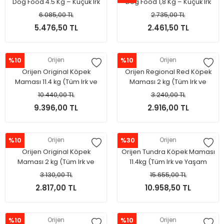
Dog Food 4.5 Kg – Küçük Irk
Dog Food 1,8 Kg – Küçük Irk
Yavru Köpekler İçin
Yavru Köpekler İçin
6.085,00 TL
2.735,00 TL
5.476,50 TL
2.461,50 TL
%10
Orijen
%10
Orijen
Orijen Original Köpek
Orijen Regional Red Köpek
Maması 11.4 kg (Tüm Irk ve
Maması 2 kg (Tüm Irk ve
Yaşam Evreleri İçin)
Yaşam Evreleri İçin)
10.440,00 TL
3.240,00 TL
9.396,00 TL
2.916,00 TL
%10
Orijen
%30
Orijen
Orijen Original Köpek
Orijen Tundra Köpek Maması
Maması 2 kg (Tüm Irk ve
11.4kg (Tüm Irk ve Yaşam
Yaşam Evreleri İçin)
Evreleri İçin)
3.130,00 TL
15.655,00 TL
2.817,00 TL
10.958,50 TL
%10
Orijen
%10
Orijen