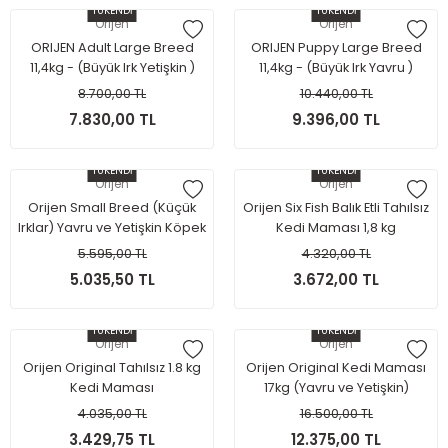
TÜKENDİ
TÜKENDİ
Orijen
Orijen
ORIJEN Adult Large Breed
ORIJEN Puppy Large Breed
11,4kg - (Büyük Irk Yetişkin )
11,4kg - (Büyük Irk Yavru )
Köpek Maması
Köpek Maması
8.700,00 TL
10.440,00 TL
7.830,00 TL
9.396,00 TL
TÜKENDİ
TÜKENDİ
Orijen
Orijen
Orijen Small Breed (Küçük
Orijen Six Fish Balık Etli Tahılsız
Irklar) Yavru ve Yetişkin Köpek
Kedi Maması 1,8 kg
Maması 4.5kg
5.595,00 TL
4.320,00 TL
5.035,50 TL
3.672,00 TL
TÜKENDİ
TÜKENDİ
Orijen
Orijen
Orijen Original Tahılsız 1.8 kg
Orijen Original Kedi Maması
Kedi Maması
17kg (Yavru ve Yetişkin)
4.035,00 TL
16.500,00 TL
3.429,75 TL
12.375,00 TL