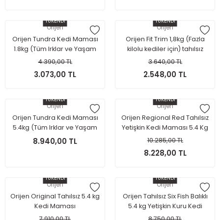
TÜKENDİ
TÜKENDİ
Orijen
Orijen
Orijen Tundra Kedi Maması
Orijen Fit Trim 1,8kg (Fazla
1.8kg (Tüm Irklar ve Yaşam
kilolu kediler için) tahılsız
Evresi)
mama
4.390,00 TL
3.640,00 TL
3.073,00 TL
2.548,00 TL
TÜKENDİ
TÜKENDİ
Orijen
Orijen
Orijen Tundra Kedi Maması
Orijen Regional Red Tahılsız
5.4kg (Tüm Irklar ve Yaşam
Yetişkin Kedi Maması 5.4 Kg
Evresi)
8.940,00 TL
10.285,00 TL
8.228,00 TL
TÜKENDİ
TÜKENDİ
Orijen
Orijen
Orijen Original Tahılsız 5.4 kg
Orijen Tahılsız Six Fish Balıklı
Kedi Maması
5.4 kg Yetişkin Kuru Kedi
Maması
7.910,00 TL
8.750,00 TL