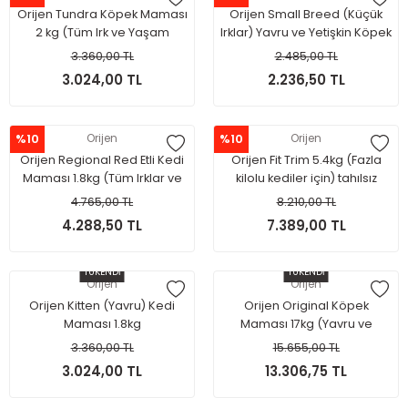
Orijen Tundra Köpek Maması
Orijen Small Breed (Küçük
2 kg (Tüm Irk ve Yaşam
Irklar) Yavru ve Yetişkin Köpek
Evreleri İçin)
Maması 1.8kg
3.360,00 TL
2.485,00 TL
3.024,00 TL
2.236,50 TL
%10
Orijen
%10
Orijen
Orijen Regional Red Etli Kedi
Orijen Fit Trim 5.4kg (Fazla
Maması 1.8kg (Tüm Irklar ve
kilolu kediler için) tahılsız
yaşam evreleri)
mama
4.765,00 TL
8.210,00 TL
4.288,50 TL
7.389,00 TL
TÜKENDİ
TÜKENDİ
Orijen
Orijen
Orijen Kitten (Yavru) Kedi
Orijen Original Köpek
Maması 1.8kg
Maması 17kg (Yavru ve
Yetişkin)
3.360,00 TL
15.655,00 TL
3.024,00 TL
13.306,75 TL