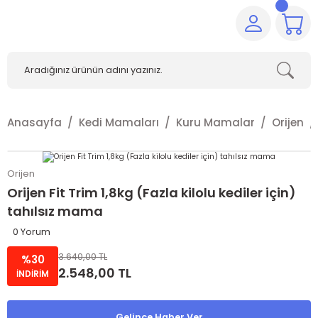
Anasayfa
Kedi Mamaları
Kuru Mamalar
Orijen
Orijen
Orijen Fit Trim 1,8kg (Fazla kilolu kediler için)
tahılsız mama
0 Yorum
3.640,00 TL
%30
2.548,00 TL
İNDİRİM
Gelince Haber Ver