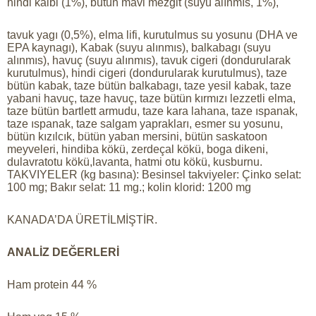
hindi kalbi (1%), bütün mavi mezgit (suyu alınmıs, 1%),
tavuk yagı (0,5%), elma lifi, kurutulmus su yosunu (DHA ve
EPA kaynagı), Kabak (suyu alınmıs), balkabagı (suyu
alınmıs), havuç (suyu alınmıs), tavuk cigeri (dondurularak
kurutulmus), hindi cigeri (dondurularak kurutulmus), taze
bütün kabak, taze bütün balkabagı, taze yesil kabak, taze
yabani havuç, taze havuç, taze bütün kırmızı lezzetli elma,
taze bütün bartlett armudu, taze kara lahana, taze ıspanak,
taze ıspanak, taze salgam yaprakları, esmer su yosunu,
bütün kızılcık, bütün yaban mersini, bütün saskatoon
meyveleri, hindiba kökü, zerdeçal kökü, boga dikeni,
dulavratotu kökü,lavanta, hatmi otu kökü, kusburnu.
TAKVIYELER (kg basına): Besinsel takviyeler: Çinko selat:
100 mg; Bakır selat: 11 mg.; kolin klorid: 1200 mg
KANADA’DA ÜRETİLMİŞTİR.
ANALİZ DEĞERLERİ
Ham protein 44 %