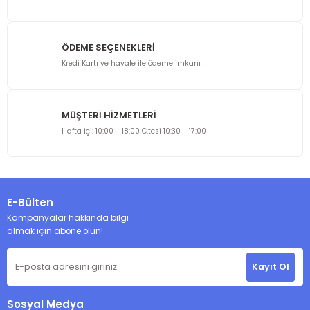
Ürün fiyatı diğer sitelerden daha pahalı.
Bu ürüne benzer farklı alternatifler olmalı.
ÖDEME SEÇENEKLERİ
Kredi Kartı ve havale ile ödeme imkanı
MÜŞTERİ HİZMETLERİ
Gönder
Hafta içi: 10:00 - 18:00 C.tesi 10:30 - 17:00
E-Bülten
Kampanyalar hakkında bilgi
almak için abone olun!
Kayıt Ol
Sosyal Medya