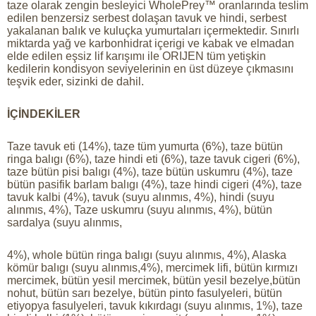
taze olarak zengin besleyici WholePrey™ oranlarında teslim
edilen benzersiz serbest dolaşan tavuk ve hindi, serbest
yakalanan balık ve kuluçka yumurtaları içermektedir. Sınırlı
miktarda yağ ve karbonhidrat içerigi ve kabak ve elmadan
elde edilen eşsiz lif karışımı ile ORIJEN tüm yetişkin
kedilerin kondisyon seviyelerinin en üst düzeye çıkmasını
teşvik eder, sizinki de dahil.
İÇİNDEKİLER
Taze tavuk eti (14%), taze tüm yumurta (6%), taze bütün
ringa balıgı (6%), taze hindi eti (6%), taze tavuk cigeri (6%),
taze bütün pisi balıgı (4%), taze bütün uskumru (4%), taze
bütün pasifik barlam balıgı (4%), taze hindi cigeri (4%), taze
tavuk kalbi (4%), tavuk (suyu alınmıs, 4%), hindi (suyu
alınmıs, 4%), Taze uskumru (suyu alınmıs, 4%), bütün
sardalya (suyu alınmıs,
4%), whole bütün ringa balıgı (suyu alınmıs, 4%), Alaska
kömür balıgı (suyu alınmıs,4%), mercimek lifi, bütün kırmızı
mercimek, bütün yesil mercimek, bütün yesil bezelye,bütün
nohut, bütün sarı bezelye, bütün pinto fasulyeleri, bütün
etiyopya fasulyeleri, tavuk kıkırdagı (suyu alınmıs, 1%), taze