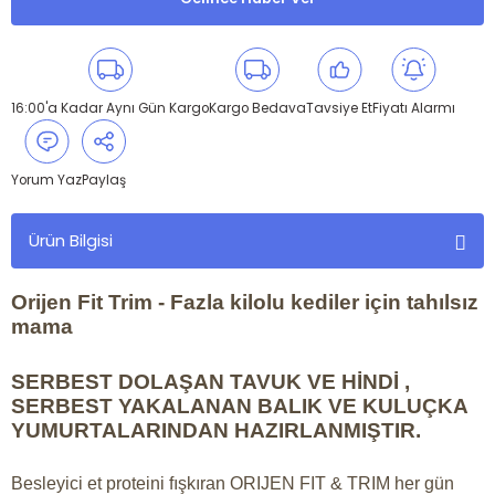
16:00'a Kadar Aynı Gün Kargo
Kargo Bedava
Tavsiye Et
Fiyatı Alarmı
Yorum Yaz
Paylaş
Ürün Bilgisi
Orijen Fit Trim - Fazla kilolu kediler için tahılsız
mama
SERBEST DOLAŞAN TAVUK VE HİNDİ ,
SERBEST YAKALANAN BALIK VE KULUÇKA
YUMURTALARINDAN HAZIRLANMIŞTIR.
Besleyici et proteini fışkıran ORIJEN FIT & TRIM her gün