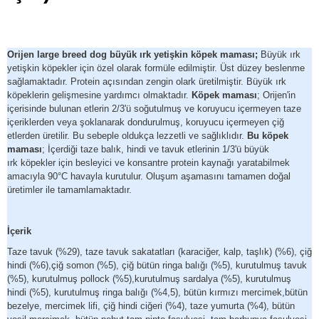
Orijen large breed dog büyük ırk yetişkin köpek maması;
Büyük ırk
yetişkin köpekler için özel olarak formüle edilmiştir. Üst düzey beslenme
sağlamaktadır. Protein açısından zengin olark üretilmiştir. Büyük ırk
köpeklerin gelişmesine yardımcı olmaktadır.
Köpek maması
; Orijen'in
içerisinde bulunan etlerin 2/3'ü soğutulmuş ve koruyucu içermeyen taze
içeriklerden veya şoklanarak dondurulmuş, koruyucu içermeyen çiğ
etlerden üretilir. Bu sebeple oldukça lezzetli ve sağlıklıdır.
Bu köpek
maması
; İçerdiği taze balık, hindi ve tavuk etlerinin 1/3'ü büyük
ırk köpekler için besleyici ve konsantre protein kaynağı yaratabilmek
amacıyla 90°C havayla kurutulur. Oluşum aşamasını tamamen doğal
üretimler ile tamamlamaktadır.
İçerik
Taze tavuk (%29), taze tavuk sakatatları (karaciğer, kalp, taşlık) (%6), çiğ
hindi (%6),çiğ somon (%5), çiğ bütün ringa balığı (%5), kurutulmuş tavuk
(%5), kurutulmuş pollock (%5),kurutulmuş sardalya (%5), kurutulmuş
hindi (%5), kurutulmuş ringa balığı (%4,5), bütün kırmızı mercimek,bütün
bezelye, mercimek lifi, çiğ hindi ciğeri (%4), taze yumurta (%4), bütün