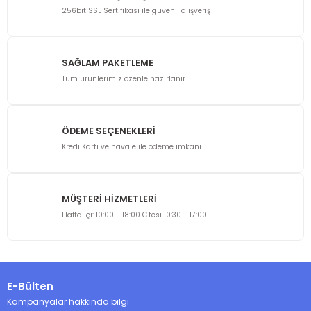
Görüş ve önerileriniz için teşekkür ederiz.
256bit SSL Sertifikası ile güvenli alışveriş
Ürün resmi kalitesiz, bozuk veya görüntülenemiyor.
Ürün açıklamasında eksik bilgiler bulunuyor.
SAĞLAM PAKETLEME
Ürün bilgilerinde hatalar bulunuyor.
Tüm ürünlerimiz özenle hazırlanır.
Ürün fiyatı diğer sitelerden daha pahalı.
Bu ürüne benzer farklı alternatifler olmalı.
ÖDEME SEÇENEKLERİ
Kredi Kartı ve havale ile ödeme imkanı
MÜŞTERİ HİZMETLERİ
Gönder
Hafta içi: 10:00 - 18:00 C.tesi 10:30 - 17:00
E-Bülten
Kampanyalar hakkında bilgi