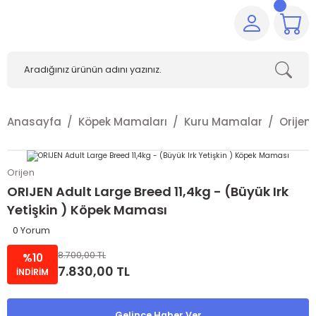
Anasayfa
Köpek Mamaları
Kuru Mamalar
Orijen
Orijen
ORIJEN Adult Large Breed 11,4kg - (Büyük Irk
Yetişkin ) Köpek Maması
0 Yorum
8.700,00 TL
%10
7.830,00 TL
İNDİRİM
Gelince Haber Ver