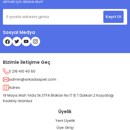
almak için abone olun!
Kayıt Ol
Sosyal Medya
Bizimle İletişime Geç
0 216 410 40 60
admin@arkadaspet.com
Adres
19 Mayıs Mah.Yıldız Sk.STFA Blokları No:17 B:7 Dükkan:2 Kozyatağı
Kadıköy İstanbul
Üyelik
Yeni Üyelik
Üye Girişi