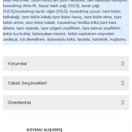
yeşil mercimek, bütün nohut,tam pinto fasulyesi, tam barbunya fasulyesi,
kurutulmuş elma lifi, beyaz balık yağı (%0,5), tavuk yağı
(%0,5),kurutulmuş tavuk ciğeri (%0,5), kurutulmuş yosun, taze bütün
balkabağı, taze bütün kabak,taze bütün havuç, taze bütün elma, taze
bütün armut, taze bütün kabak, kurutulmuş hindiba kökü,taze kara
lahana, taze ıspanak, taze şalgam yeşillikleri, taze pancar yeşillikleri,
bütün kızılcıklar, bütünyaban mersini, bütün saskatoon meyveleri,
zerdeçal, süt devedikeni, dulavratotu kökü, lavanta, hatmikök, kuşburnu.
Yorumlar
Taksit Seçenekleri
Bu ürüne ilk yorumu siz yapın!
Önerileriniz
Yorum Yaz
Bu ürünün fiyat bilgisi, resim, ürün açıklamalarında ve diğer
konularda yetersiz gördüğünüz noktaları öneri formunu
kullanarak tarafımıza iletebilirsiniz.
GÜVENLİ ALIŞVERİŞ