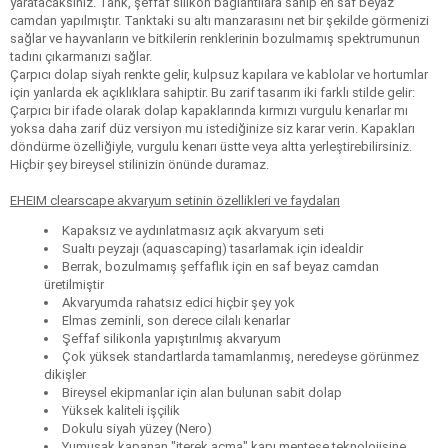
yaratacaksınız. Tank, şeffaf silikon bağlantılara sahip en saf beyaz
camdan yapılmıştır. Tanktaki su altı manzarasını net bir şekilde görmenizi
sağlar ve hayvanların ve bitkilerin renklerinin bozulmamış spektrumunun
tadını çıkarmanızı sağlar.
Çarpıcı dolap siyah renkte gelir, kulpsuz kapılara ve kablolar ve hortumlar
için yanlarda ek açıklıklara sahiptir. Bu zarif tasarım iki farklı stilde gelir:
Çarpıcı bir ifade olarak dolap kapaklarında kırmızı vurgulu kenarlar mı
yoksa daha zarif düz versiyon mu istediğinize siz karar verin. Kapakları
döndürme özelliğiyle, vurgulu kenarı üstte veya altta yerleştirebilirsiniz.
Hiçbir şey bireysel stilinizin önünde duramaz.
EHEIM clearscape akvaryum setinin özellikleri ve faydaları
Kapaksız ve aydınlatmasız açık akvaryum seti
Sualtı peyzajı (aquascaping) tasarlamak için idealdir
Berrak, bozulmamış şeffaflık için en saf beyaz camdan
üretilmiştir
Akvaryumda rahatsız edici hiçbir şey yok
Elmas zeminli, son derece cilalı kenarlar
Şeffaf silikonla yapıştırılmış akvaryum
Çok yüksek standartlarda tamamlanmış, neredeyse görünmez
dikişler
Bireysel ekipmanlar için alan bulunan sabit dolap
Yüksek kaliteli işçilik
Dokulu siyah yüzey (Nero)
Yumuşak kapanan "iterek açma" kapı menteşe teknolojisine