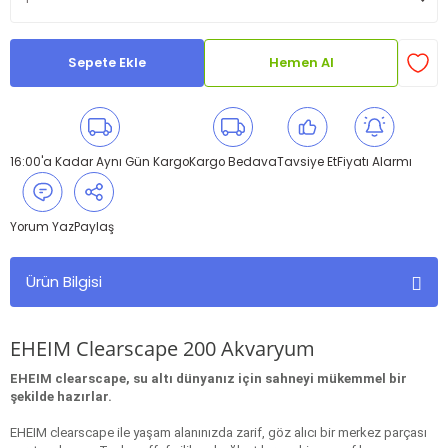
Sepete Ekle
Hemen Al
16:00'a Kadar Aynı Gün Kargo
Kargo Bedava
Tavsiye Et
Fiyatı Alarmı
Yorum Yaz
Paylaş
Ürün Bilgisi
EHEIM Clearscape 200 Akvaryum
EHEIM clearscape, su altı dünyanız için sahneyi mükemmel bir
şekilde hazırlar.
EHEIM clearscape ile yaşam alanınızda zarif, göz alıcı bir merkez parçası