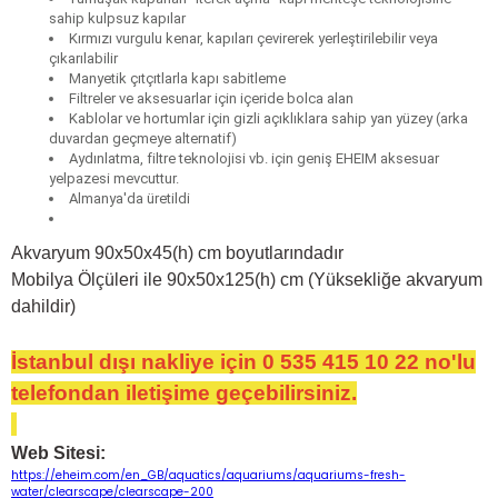
sahip kulpsuz kapılar
Kırmızı vurgulu kenar, kapıları çevirerek yerleştirilebilir veya
çıkarılabilir
Manyetik çıtçıtlarla kapı sabitleme
Filtreler ve aksesuarlar için içeride bolca alan
Kablolar ve hortumlar için gizli açıklıklara sahip yan yüzey (arka
duvardan geçmeye alternatif)
Aydınlatma, filtre teknolojisi vb. için geniş EHEIM aksesuar
yelpazesi mevcuttur.
Almanya'da üretildi
Akvaryum 90x50x45(h) cm boyutlarındadır
Mobilya Ölçüleri ile 90x50x125(h) cm (Yüksekliğe akvaryum
dahildir)
İstanbul dışı nakliye için 0 535 415 10 22 no'lu
telefondan iletişime geçebilirsiniz.
Web Sitesi:
https://eheim.com/en_GB/aquatics/aquariums/aquariums-fresh-
water/clearscape/clearscape-200