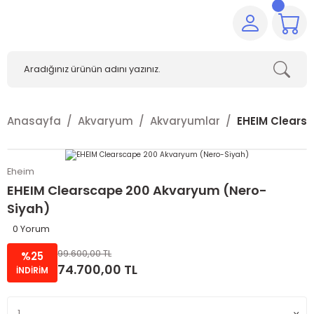
Anasayfa
Akvaryum
Akvaryumlar
EHEIM Clears
Eheim
EHEIM Clearscape 200 Akvaryum (Nero-
Siyah)
0 Yorum
99.600,00 TL
%25
74.700,00 TL
İNDİRİM