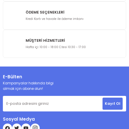
Bu ürüne benzer farklı alternatifler olmalı.
ÖDEME SEÇENEKLERİ
Kredi Kartı ve havale ile ödeme imkanı
MÜŞTERİ HİZMETLERİ
Gönder
Hafta içi: 10:00 - 18:00 C.tesi 10:30 - 17:00
E-Bülten
Kampanyalar hakkında bilgi
almak için abone olun!
Kayıt Ol
Sosyal Medya