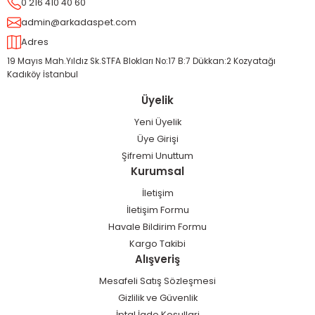
0 216 410 40 60
admin@arkadaspet.com
Adres
19 Mayıs Mah.Yıldız Sk.STFA Blokları No:17 B:7 Dükkan:2 Kozyatağı
Kadıköy İstanbul
Üyelik
Yeni Üyelik
Üye Girişi
Şifremi Unuttum
Kurumsal
İletişim
İletişim Formu
Havale Bildirim Formu
Kargo Takibi
Alışveriş
Mesafeli Satış Sözleşmesi
Gizlilik ve Güvenlik
İptal İade Koşullari