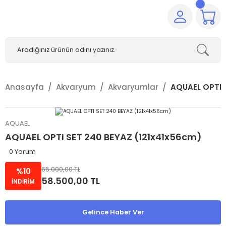
Anasayfa
Akvaryum
Akvaryumlar
AQUAEL OPTI 
AQUAEL
AQUAEL OPTI SET 240 BEYAZ (121x41x56cm)
0 Yorum
65.000,00 TL
%10
58.500,00 TL
İNDİRİM
Gelince Haber Ver