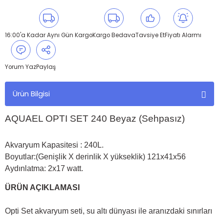
16:00'a Kadar Aynı Gün Kargo
Kargo Bedava
Tavsiye Et
Fiyatı Alarmı
Yorum Yaz
Paylaş
Ürün Bilgisi
AQUAEL OPTI SET 240 Beyaz (Sehpasız)
Akvaryum Kapasitesi : 240L.
Boyutlar:(Genişlik X derinlik X yükseklik) 121x41x56
Aydınlatma: 2x17 watt.
ÜRÜN AÇIKLAMASI
Opti Set akvaryum seti, su altı dünyası ile aranızdaki sınırları