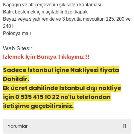
Kapağın ve alt çerçevenin şık saten kaplaması
Balık beslemek için açılabilir özel kapak
Beyaz veya siyah renkte ve 3 boyutta mevcuttur: 125, 200 ve
240 l
Polonya malı
Web Sitesi:
İzlemek İçin Buraya Tıklayınız!!!
Sadece İstanbul içine Nakliyesi fiyata
Dahildir.
Ek ücret dahilinde İstanbul dışı nakliye
için 0 535 415 10 22 no'lu telefondan
iletişime geçebilirsiniz.
Yorumlar