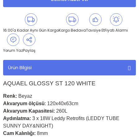
16:00'a Kadar Aynı Gün Kargo
Kargo Bedava
Tavsiye Et
Fiyatı Alarmı
Yorum Yaz
Paylaş
Ürün Bilgisi
AQUAEL GLOSSY ST 120 WHITE
Renk:
Beyaz
Akvaryum ölçüsü
: 120x40x63cm
Akvaryum Kapasitesi:
260L
Aydınlatma:
3 x 18W Leddy Retrofits (LEDDY TUBE
SUNNY DAY&NIGHT)
Cam Kalınlığı:
8mm