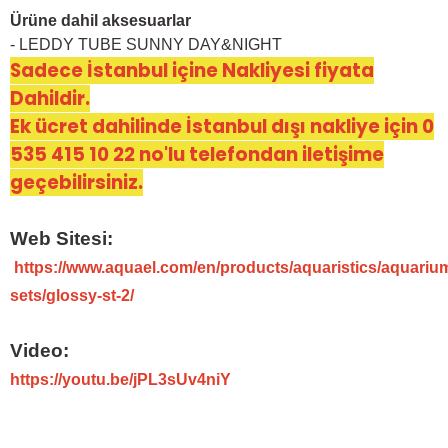
Ürüne dahil aksesuarlar
- LEDDY TUBE SUNNY DAY&NIGHT
Sadece İstanbul içine Nakliyesi fiyata
Dahildir.
Ek ücret dahilinde İstanbul dışı nakliye için 0
535 415 10 22 no'lu telefondan iletişime
geçebilirsiniz.
Web Sitesi:
https://www.aquael.com/en/products/aquaristics/aquariu
sets/glossy-st-2/
Video:
https://youtu.be/jPL3sUv4niY