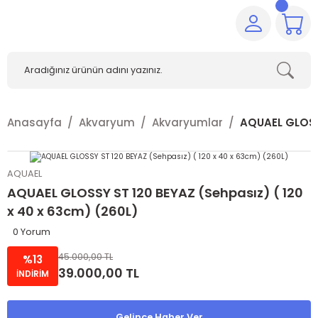
Anasayfa
Akvaryum
Akvaryumlar
AQUAEL GLOSSY
AQUAEL
AQUAEL GLOSSY ST 120 BEYAZ (Sehpasız) ( 120
x 40 x 63cm) (260L)
0 Yorum
45.000,00 TL
%13
39.000,00 TL
İNDİRİM
Gelince Haber Ver