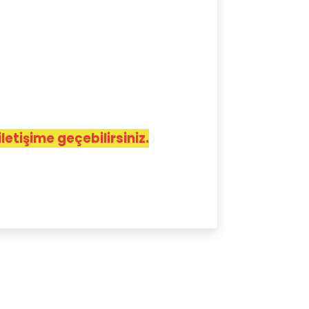
letişime geçebilirsiniz.
 kullanarak tarafımıza iletebilirsiniz.