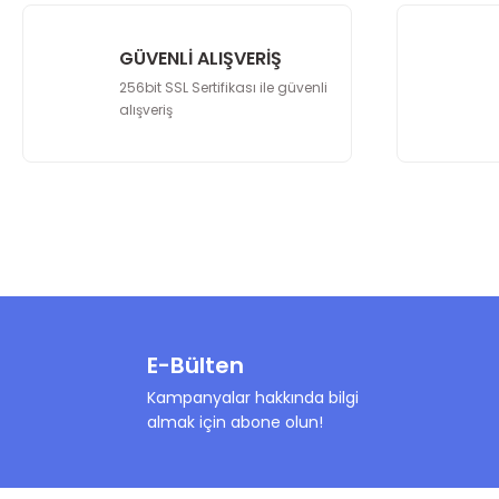
Ürün bilgilerinde hatalar bulunuyor.
Ürün fiyatı diğer sitelerden daha pahalı.
GÜVENLİ ALIŞVERİŞ
Bu ürüne benzer farklı alternatifler olmalı.
256bit SSL Sertifikası ile güvenli
alışveriş
E-Bülten
Kampanyalar hakkında bilgi
almak için abone olun!