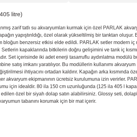
5 litre)
nmış zarif tatlı su akvaryumları kurmak için özel PARLAK akvary
pağın yapıştırıldığı, özel olarak yükseltilmiş bir tanktan oluşur. 
cam bloğun benzersiz etkisi elde edildi. PARLAK setler modern
r. Setlerin kapaklarında bitkilerin doğru gelişimini ve tank iç 
. Set içerisinde iki adet enerji tasarruflu aydınlatma modülü b
mbine satış imkanı yaratılıyor. Bu modüllerin kullanımı akvaryu
eğiştirilmesi ihtiyacını ortadan kaldırır. Kapağın arka kısmında öz
iğer akvaryum ekipmanının ücretsiz kurulumuna izin verirler. PARL
mu için idealdir. 80 ila 150 cm uzunluğunda (125 ila 405 l kapas
len özel bir siyah dolap satın alabilirsiniz. Glossy seti, dolapl
kvaryumun tabanını korumak için bir mat içerir.