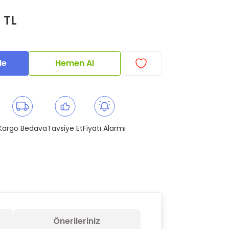
 TL
le
Hemen Al
Kargo Bedava
Tavsiye Et
Fiyatı Alarmı
Önerileriniz