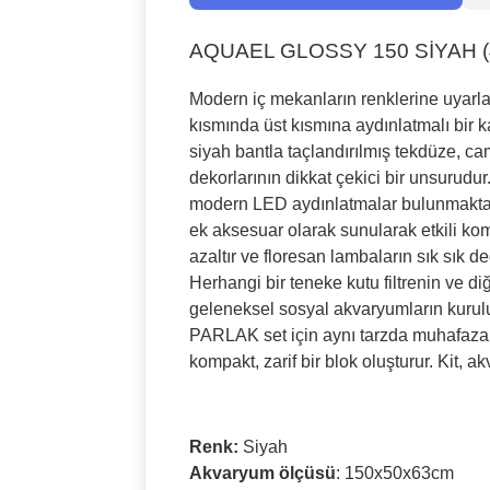
AQUAEL GLOSSY 150 SİYAH (40
Modern iç mekanların renklerine uyarla
kısmında üst kısmına aydınlatmalı bir ka
siyah bantla taçlandırılmış tekdüze, 
dekorlarının dikkat çekici bir unsurudu
modern LED aydınlatmalar bulunmaktadır
ek aksesuar olarak sunularak etkili ko
azaltır ve floresan lambaların sık sık d
Herhangi bir teneke kutu filtrenin ve d
geleneksel sosyal akvaryumların kurulu
PARLAK set için aynı tarzda muhafaza edi
kompakt, zarif bir blok oluşturur. Kit, a
Renk:
Siyah
Akvaryum ölçüsü
: 150x50x63cm