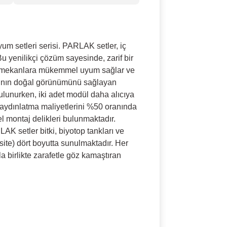
um setleri serisi. PARLAK setler, iç
Bu yenilikçi çözüm sayesinde, zarif bir
 iç mekanlara mükemmel uyum sağlar ve
kısmının doğal görünümünü sağlayan
ulunurken, iki adet modül daha alıcıya
m aydınlatma maliyetlerini %50 oranında
el montaj delikleri bulunmaktadır.
AK setler bitki, biyotop tankları ve
ite) dört boyutta sunulmaktadır. Her
a birlikte zarafetle göz kamaştıran