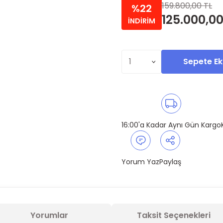
159.800,00 TL
%22
125.000,00
İNDİRİM
Sepete Ek
16:00'a Kadar Aynı Gün Kargo
Yorum Yaz
Paylaş
Yorumlar
Taksit Seçenekleri