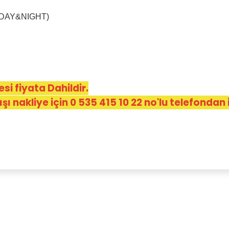
DAY&NIGHT)
T
si fiyata Dahildir.
şı nakliye için 0 535 415 10 22 no'lu telefondan i
malarında ve diğer konularda yetersiz gördüğünüz noktaları öneri formunu
Bu ürüne ilk yorumu siz yapın!
lenemiyor.
Yorum Yaz
yor.