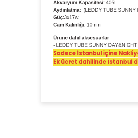
Akvaryum Kapasitesi:
405L
Aydınlatma:
(LEDDY TUBE SUNNY 
Güç
:3x17w.
Cam Kalınlığı:
10mm
Ürüne dahil aksesuarlar
- LEDDY TUBE SUNNY DAY&NIGH
Sadece İstanbul içine Nakliye
Ek ücret dahilinde İstanbul dı
Bu ürünün fiyat bilgisi, resim, ürün açıkla
Görüş ve önerileriniz için teşekkür ederiz.
Ürün resmi kalitesiz, bozuk veya görüntü
Ürün açıklamasında eksik bilgiler bulunu