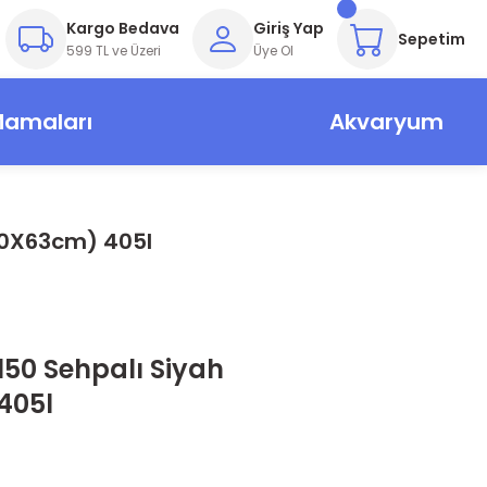
Kargo Bedava
Giriş Yap
Sepetim
599 TL ve Üzeri
Üye Ol
Mamaları
Akvaryum
50X63cm) 405l
50 Sehpalı Siyah
405l