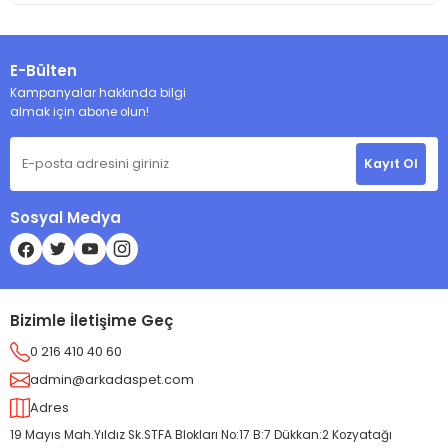
E-Bülten
Kampanyalar hakkında bilgi
almak için abone olun!
Kayıt Ol
Sosyal Medya
Bizimle İletişime Geç
0 216 410 40 60
admin@arkadaspet.com
Adres
19 Mayıs Mah.Yıldız Sk.STFA Blokları No:17 B:7 Dükkan:2 Kozyatağı