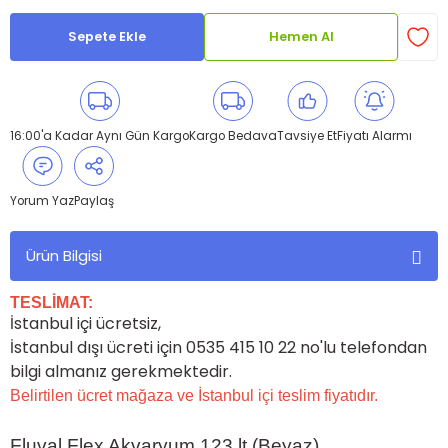
Sepete Ekle
Hemen Al
16:00'a Kadar Aynı Gün Kargo
Kargo Bedava
Tavsiye Et
Fiyatı Alarmı
Yorum Yaz
Paylaş
Ürün Bilgisi
TESLİMAT:
İstanbul içi ücretsiz,
İstanbul dışı ücreti için 0535 415 10 22 no'lu telefondan
bilgi almanız gerekmektedir.
Belirtilen ücret mağaza ve İstanbul içi teslim fiyatıdır.
Fluval Flex Akvaryum 123 lt (Beyaz)