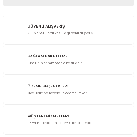
Bu ürünün fiyat bilgisi, resim, ürün açıklamalarında ve diğer
konularda yetersiz gördüğünüz noktaları öneri formunu
kullanarak tarafımıza iletebilirsiniz.
GÜVENLİ ALIŞVERİŞ
Görüş ve önerileriniz için teşekkür ederiz.
256bit SSL Sertifikası ile güvenli alışveriş
Ürün resmi kalitesiz, bozuk veya görüntülenemiyor.
Ürün açıklamasında eksik bilgiler bulunuyor.
SAĞLAM PAKETLEME
Ürün bilgilerinde hatalar bulunuyor.
Tüm ürünlerimiz özenle hazırlanır.
Ürün fiyatı diğer sitelerden daha pahalı.
Bu ürüne benzer farklı alternatifler olmalı.
ÖDEME SEÇENEKLERİ
Kredi Kartı ve havale ile ödeme imkanı
MÜŞTERİ HİZMETLERİ
Gönder
Hafta içi: 10:00 - 18:00 C.tesi 10:30 - 17:00