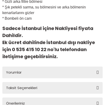
* Gizli arka filtre bölmesi
* Şık petekli sarma, su bölmesini ve arka bölmenin
kenarlarlarını gizler
* Bombeli ön cam
Sadece İstanbul içine Nakliyesi fiyata
Dahildir.
Ek ücret dahilinde İstanbul dışı nakliye
için 0 535 415 10 22 no'lu telefondan
iletişime geçebilirsiniz.
Yorumlar
Taksit Seçenekleri
Bu ürüne ilk yorumu siz yapın!
Önerileriniz
Yorum Yaz