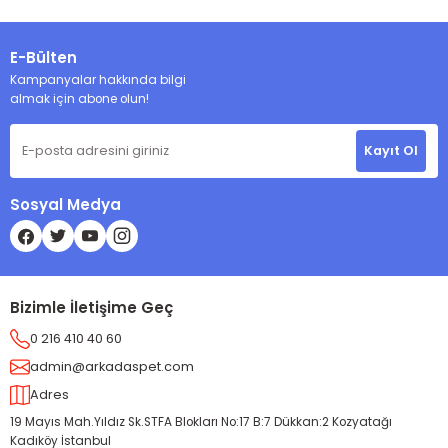
E-Bülten
Kampanyalar hakkında bilgi
almak için abone olun!
Kayıt Ol
Sosyal Medya
Bizimle İletişime Geç
0 216 410 40 60
admin@arkadaspet.com
Adres
19 Mayıs Mah.Yıldız Sk.STFA Blokları No:17 B:7 Dükkan:2 Kozyatağı
Kadıköy İstanbul