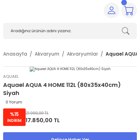
Anasayfa
Akvaryum
Akvaryumlar
Aquael AQUA 
AQUAEL
Aquael AQUA 4 HOME 112L (80x35x40cm)
Siyah
0 Yorum
21.000,00 TL
%15
17.850,00 TL
İNDİRİM
Gelince Haber Ver