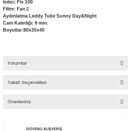
Isıtıcı: Fix 100
Filtre: Fan 2
Aydınlatma Leddy Tube Sunny Day&Night
Cam Kalınlığı: 6 mm.
Boyutlar:80x35x40
Yorumlar
Taksit Seçenekleri
Bu ürüne ilk yorumu siz yapın!
Önerileriniz
Yorum Yaz
Bu ürünün fiyat bilgisi, resim, ürün açıklamalarında ve diğer
konularda yetersiz gördüğünüz noktaları öneri formunu
kullanarak tarafımıza iletebilirsiniz.
GÜVENLİ ALIŞVERİŞ