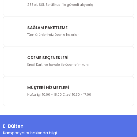
Görüş ve önerileriniz için teşekkür ederiz.
256bit SSL Sertifikası ile güvenli alışveriş
Ürün resmi kalitesiz, bozuk veya görüntülenemiyor.
Ürün açıklamasında eksik bilgiler bulunuyor.
SAĞLAM PAKETLEME
Ürün bilgilerinde hatalar bulunuyor.
Tüm ürünlerimiz özenle hazırlanır.
Ürün fiyatı diğer sitelerden daha pahalı.
Bu ürüne benzer farklı alternatifler olmalı.
ÖDEME SEÇENEKLERİ
Kredi Kartı ve havale ile ödeme imkanı
MÜŞTERİ HİZMETLERİ
Gönder
Hafta içi: 10:00 - 18:00 C.tesi 10:30 - 17:00
E-Bülten
Kampanyalar hakkında bilgi