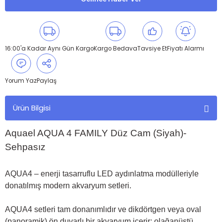
16:00'a Kadar Aynı Gün Kargo
Kargo Bedava
Tavsiye Et
Fiyatı Alarmı
Yorum Yaz
Paylaş
Ürün Bilgisi
Aquael AQUA 4 FAMILY Düz Cam (Siyah)-
Sehpasız
AQUA4 – enerji tasarruflu LED aydınlatma modülleriyle
donatılmış modern akvaryum setleri.
AQUA4 setleri tam donanımlıdır ve dikdörtgen veya oval
(panoramik) ön duvarlı bir akvaryum içerir; olağanüstü