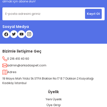
almak için abone olun!
Kayıt Ol
Sosyal Medya
Bizimle İletişime Geç
0 216 410 40 60
admin@arkadaspet.com
Adres
19 Mayıs Mah.Yıldız Sk.STFA Blokları No:17 B:7 Dükkan:2 Kozyatağı
Kadıköy İstanbul
Üyelik
Yeni Üyelik
Üye Girişi