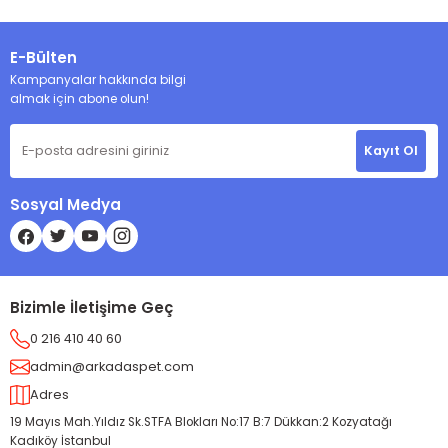
E-Bülten
Kampanyalar hakkında bilgi
almak için abone olun!
Kayıt Ol
Sosyal Medya
Bizimle İletişime Geç
0 216 410 40 60
admin@arkadaspet.com
Adres
19 Mayıs Mah.Yıldız Sk.STFA Blokları No:17 B:7 Dükkan:2 Kozyatağı
Kadıköy İstanbul