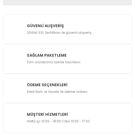
Bu ürünün fiyat bilgisi, resim, ürün açıklamalarında ve diğer
konularda yetersiz gördüğünüz noktaları öneri formunu
kullanarak tarafımıza iletebilirsiniz.
GÜVENLİ ALIŞVERİŞ
Görüş ve önerileriniz için teşekkür ederiz.
256bit SSL Sertifikası ile güvenli alışveriş
Ürün resmi kalitesiz, bozuk veya görüntülenemiyor.
Ürün açıklamasında eksik bilgiler bulunuyor.
SAĞLAM PAKETLEME
Ürün bilgilerinde hatalar bulunuyor.
Tüm ürünlerimiz özenle hazırlanır.
Ürün fiyatı diğer sitelerden daha pahalı.
Bu ürüne benzer farklı alternatifler olmalı.
ÖDEME SEÇENEKLERİ
Kredi Kartı ve havale ile ödeme imkanı
MÜŞTERİ HİZMETLERİ
Gönder
Hafta içi: 10:00 - 18:00 C.tesi 10:30 - 17:00