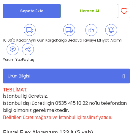
Sepete Ekle
Hemen Al
16:00'a Kadar Aynı Gün Kargo
Kargo Bedava
Tavsiye Et
Fiyatı Alarmı
Yorum Yaz
Paylaş
Ürün Bilgisi
TESLİMAT:
İstanbul içi ücretsiz,
İstanbul dışı ücreti için 0535 415 10 22 no'lu telefondan
bilgi almanız gerekmektedir.
Belirtilen ücret mağaza ve İstanbul içi teslim fiyatıdır.
Fluval Flex Akvaryum 123 lt (Siyah)