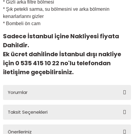
* Gizli arka filtre bölmesi
* Şık petekli sarma, su bölmesini ve arka bölmenin
kenarlarlarını gizler
* Bombeli ön cam
Sadece İstanbul içine Nakliyesi fiyata
Dahildir.
Ek ücret dahilinde İstanbul dışı nakliye
için 0 535 415 10 22 no'lu telefondan
iletişime geçebilirsiniz.
Yorumlar
Taksit Seçenekleri
Bu ürüne ilk yorumu siz yapın!
Önerileriniz
Yorum Yaz