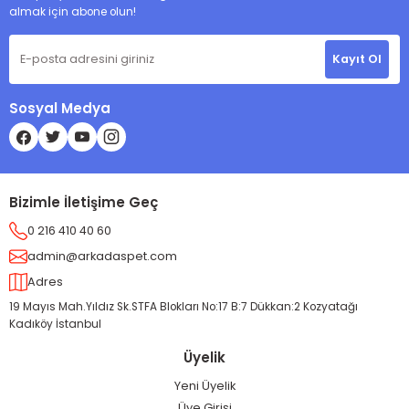
almak için abone olun!
Kayıt Ol
Sosyal Medya
Bizimle İletişime Geç
0 216 410 40 60
admin@arkadaspet.com
Adres
19 Mayıs Mah.Yıldız Sk.STFA Blokları No:17 B:7 Dükkan:2 Kozyatağı
Kadıköy İstanbul
Üyelik
Yeni Üyelik
Üye Girişi