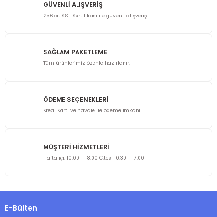
GÜVENLİ ALIŞVERİŞ
256bit SSL Sertifikası ile güvenli alışveriş
SAĞLAM PAKETLEME
Tüm ürünlerimiz özenle hazırlanır.
ÖDEME SEÇENEKLERİ
Kredi Kartı ve havale ile ödeme imkanı
MÜŞTERİ HİZMETLERİ
Hafta içi: 10:00 - 18:00 C.tesi 10:30 - 17:00
E-Bülten