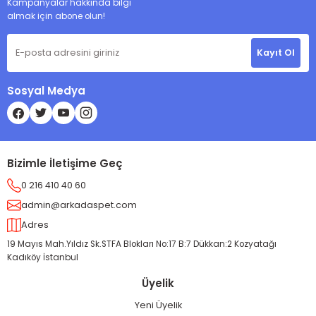
Kampanyalar hakkında bilgi
almak için abone olun!
Kayıt Ol
Sosyal Medya
Bizimle İletişime Geç
0 216 410 40 60
admin@arkadaspet.com
Adres
19 Mayıs Mah.Yıldız Sk.STFA Blokları No:17 B:7 Dükkan:2 Kozyatağı
Kadıköy İstanbul
Üyelik
Yeni Üyelik