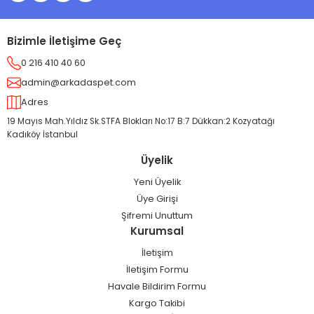
Fosfor 1.3 %
Magnezyum 0.1 %
Bizimle İletişime Geç
Taurin 0.1 %
0 216 410 40 60
Omega-6 2.5 %
admin@arkadaspet.com
Omega-3 0.8 %
Adres
DHA / EPA 0.2 % / 0.2 %
19 Mayıs Mah.Yıldız Sk.STFA Blokları No:17 B:7 Dükkan:2 Kozyatağı
KALORI İÇERİĞİ(hesaplananmetabolik enerji): Metabolik
Kadıköy İstanbul
Enerji is 3930 kcal/kg (472 kcal per 250ml/114g cup)
Üyelik
KANADA’DA ÜRETİLMİŞTİR.
Yeni Üyelik
Üye Girişi
Parti numarası, fabrika sicil numarası ve son kullanım tarihi
Şifremi Unuttum
için ambalajın üstünde yer alan bilgilere bakınız. Serin ve
Kurumsal
kuru yerde muhafaza ediniz.
İletişim
İletişim Formu
Havale Bildirim Formu
Kargo Takibi