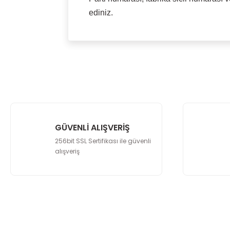
ediniz.
Bu ürünün fiyat bilgisi, resim, ürün açıkla
Görüş ve önerileriniz için teşekkür ederiz.
Ürün resmi kalitesiz, bozuk veya görüntü
Ürün açıklamasında eksik bilgiler bulunu
Ürün bilgilerinde hatalar bulunuyor.
Ürün fiyatı diğer sitelerden daha pahalı.
GÜVENLİ ALIŞVERİŞ
Bu ürüne benzer farklı alternatifler olmalı.
256bit SSL Sertifikası ile güvenli
alışveriş