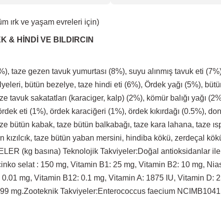
m ırk ve yaşam evreleri için)
 & HİNDİ VE BILDIRCIN
1%), taze gezen tavuk yumurtası (8%), suyu alınmış tavuk eti (7%)
ulyeleri, bütün bezelye, taze hindi eti (6%), Ördek yağı (5%), bü
aze tavuk sakatatları (karaciger, kalp) (2%), kömür balığı yağı (2%
 ördek eti (1%), ördek karaciğeri (1%), ördek kıkırdağı (0.5%), d
aze bütün kabak, taze bütün balkabağı, taze kara lahana, taze ıs
n kızılcık, taze bütün yaban mersini, hindiba kökü, zerdeçal kök
ER (kg basına) Teknolojik Takviyeler:Doğal antioksidanlar ile.
 çinko selat : 150 mg, Vitamin B1: 25 mg, Vitamin B2: 10 mg, Nia
n: 0.01 mg, Vitamin B12: 0.1 mg, Vitamin A: 1875 IU, Vitamin D: 
in: 99 mg.Zooteknik Takviyeler:Enterococcus faecium NCIMB10