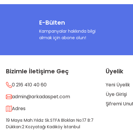
E-Bülten
Kampanyalar hakkında bilgi
almak için abone olun!
Bizimle İletişime Geç
Üyelik
0 216 410 40 60
Yeni Üyelik
Üye Girişi
admin@arkadaspet.com
Şifremi Un
Adres
19 Mayıs Mah.Yıldız Sk.STFA Blokları No:17 B:7
Dükkan:2 Kozyatağı Kadıköy İstanbul