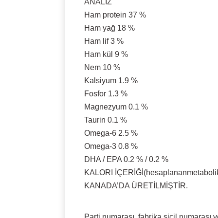
ANALİZ
Ham protein 37 %
Ham yağ 18 %
Ham lif 3 %
Ham kül 9 %
Nem 10 %
Kalsiyum 1.9 %
Fosfor 1.3 %
Magnezyum 0.1 %
Taurin 0.1 %
Omega-6 2.5 %
Omega-3 0.8 %
DHA / EPA 0.2 % / 0.2 %
KALORI İÇERİĞİ(hesaplananmetabolik en
KANADA’DA ÜRETİLMİŞTİR.
Parti numarası, fabrika sicil numarası 