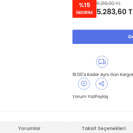
6.216,00 TL
%15
5.283,60 T
İNDİRİM
Ge
16:00'a Kadar Aynı Gün Kargo
Yorum Yaz
Paylaş
Yorumlar
Taksit Seçenekleri