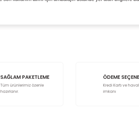
malarında ve diğer konularda yetersiz gördüğünüz noktaları öneri formunu
Bu ürüne ilk yorumu siz yapın!
lenemiyor.
Yorum Yaz
yor.
SAĞLAM PAKETLEME
ÖDEME SEÇENE
Tüm ürünlerimiz özenle
Kredi Kartı ve hava
hazırlanır.
imkanı
Gönder