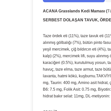
ACANA Grasslands Kedi Maması (
Tü
SERBEST DOLAŞAN TAVUK, ÖRDEK
Taze ördek eti (11%), taze tavuk eti (1
alınmış gölbalığı (7%), bütün pinto fas
yeşil mercimek, çiğ bıldırcın eti (4%), t
kalp) (2%), mercimek lifi, suyu alınmış
karaciğeri (0.5%), kurutulmuş yosun, t
havuç, taze elma, taze armut, taze bütü
lavanta, hatmi kökü, kuşburnu.TAKVİYEL
mg, Taurin: 400 mg, Amino asit hidrat,
B6: 7.5 mg, Folik Asit: 0.75 mg, Biyoti
hidrat bakır selat: 11mg, DL-metiyon