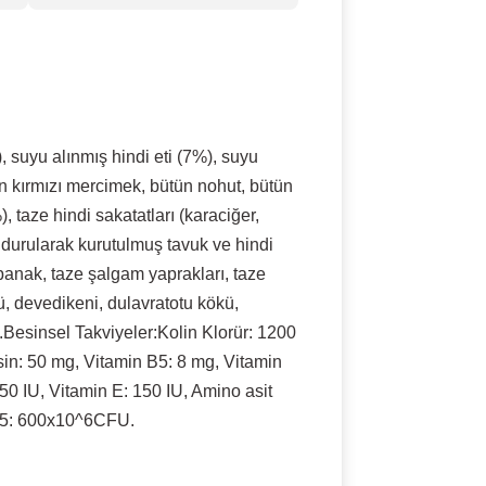
, suyu alınmış hindi eti (7%), suyu
tün kırmızı mercimek, bütün nohut, bütün
), taze hindi sakatatları (karaciğer,
ondurularak kurutulmuş tavuk ve hindi
panak, taze şalgam yaprakları, taze
ü, devedikeni, dulavratotu kökü,
Besinsel Takviyeler:Kolin Klorür: 1200
sin: 50 mg, Vitamin B5: 8 mg, Vitamin
250 IU, Vitamin E: 150 IU, Amino asit
415: 600x10^6CFU.