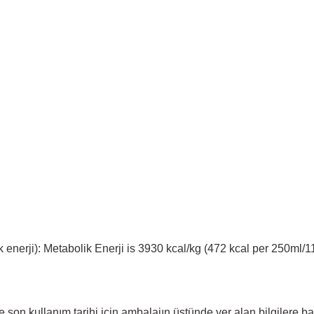
erji): Metabolik Enerji is 3930 kcal/kg (472 kcal per 250ml/1
ve son kullanım tarihi için ambalajın üstünde yer alan bilgilere 