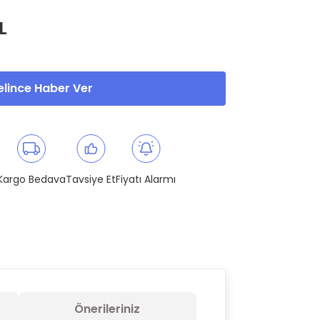
L
lince Haber Ver
Kargo Bedava
Tavsiye Et
Fiyatı Alarmı
Önerileriniz