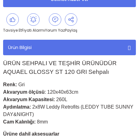
Tavsiye Et
Fiyatı Alarmı
Yorum Yaz
Paylaş
Ürün Bilgisi
ÜRÜN SEHPALI VE TEŞHİR ÜRÜNÜDÜR
AQUAEL GLOSSY ST 120 GRI Sehpalı
Renk:
Gri
Akvaryum ölçüsü
: 120x40x63cm
Akvaryum Kapasitesi:
260L
Aydınlatma:
2x8W Leddy Retrofits (LEDDY TUBE SUNNY
DAY&NIGHT)
Cam Kalınlığı:
8mm
Ürüne dahil aksesuarlar