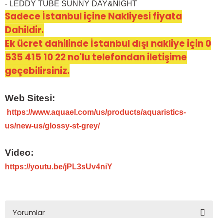
- LEDDY TUBE SUNNY DAY&NIGHT
Sadece İstanbul içine Nakliyesi fiyata
Dahildir.
Ek ücret dahilinde İstanbul dışı nakliye için 0
535 415 10 22 no'lu telefondan iletişime
geçebilirsiniz.
Web Sitesi:
https://www.aquael.com/us/products/aquaristics-
us/new-us/glossy-st-grey/
Video:
https://youtu.be/jPL3sUv4niY
Yorumlar