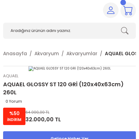
Anasayfa
Akvaryum
Akvaryumlar
AQUAEL GLOSS
AQUAEL
AQUAEL GLOSSY ST 120 GRİ (120x40x63cm)
260L
0 Yorum
64.000,00 TL
%50
32.000,00 TL
İNDİRİM
Gelince Haber Ver