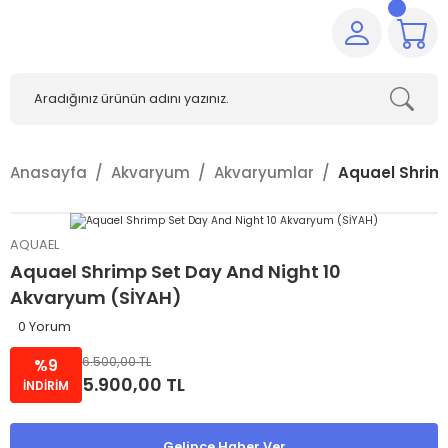
Anasayfa
Akvaryum
Akvaryumlar
Aquael Shrim
AQUAEL
Aquael Shrimp Set Day And Night 10
Akvaryum (SİYAH)
0 Yorum
6.500,00 TL
%9
5.900,00 TL
İNDİRİM
Gelince Haber Ver