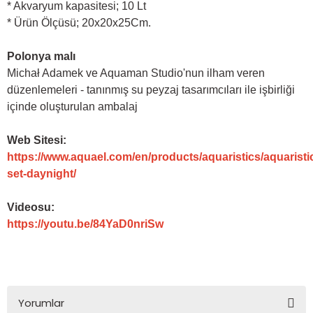
* Akvaryum kapasitesi; 10 Lt
* Ürün Ölçüsü; 20x20x25Cm.
Polonya malı
Michał Adamek ve Aquaman Studio'nun ilham veren
düzenlemeleri - tanınmış su peyzaj tasarımcıları ile işbirliği
içinde oluşturulan ambalaj
Web Sitesi:
https://www.aquael.com/en/products/aquaristics/aquaristi
set-daynight/
Videosu:
https://youtu.be/84YaD0nriSw
Yorumlar