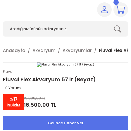
Anasayfa
Akvaryum
Akvaryumlar
Fluval Flex A
Fluval
Fluval Flex Akvaryum 57 lt (Beyaz)
0 Yorum
19.900,00 TL
%17
16.500,00 TL
İNDİRİM
Gelince Haber Ver