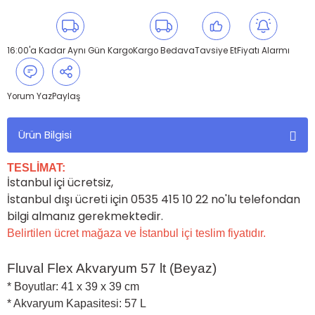
16:00'a Kadar Aynı Gün Kargo
Kargo Bedava
Tavsiye Et
Fiyatı Alarmı
Yorum Yaz
Paylaş
Ürün Bilgisi
TESLİMAT:
İstanbul içi ücretsiz,
İstanbul dışı ücreti için 0535 415 10 22 no'lu telefondan
bilgi almanız gerekmektedir.
Belirtilen ücret mağaza ve İstanbul içi teslim fiyatıdır.
Fluval Flex Akvaryum 57 lt (Beyaz)
* Boyutlar: 41 x 39 x 39 cm
* Akvaryum Kapasitesi: 57 L