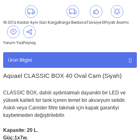
16:00'a Kadar Aynı Gün Kargo
Kargo Bedava
Tavsiye Et
Fiyatı Alarmı
Yorum Yaz
Paylaş
Ürün Bilgisi
Aquael CLASSIC BOX 40 Oval Cam (Siyah)
CLASSIC BOX, dahili aydınlatmalı dayanıklı bir LED ve
yüksek kaliteli bir tank içeren temel bir akvaryum setidir.
Askılı veya Canister filtre takmak için kapak garantiyi
kaybetmeden değiştirilebilir.
Kapasite: 20 L.
Güç:1x7w.