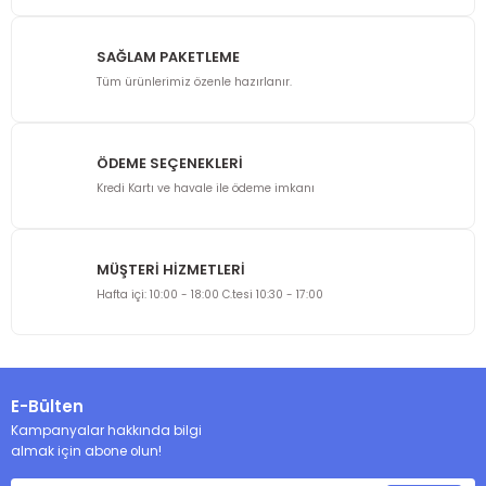
Ürün resmi kalitesiz, bozuk veya görüntülenemiyor.
Ürün açıklamasında eksik bilgiler bulunuyor.
SAĞLAM PAKETLEME
Ürün bilgilerinde hatalar bulunuyor.
Tüm ürünlerimiz özenle hazırlanır.
Ürün fiyatı diğer sitelerden daha pahalı.
Bu ürüne benzer farklı alternatifler olmalı.
ÖDEME SEÇENEKLERİ
Kredi Kartı ve havale ile ödeme imkanı
MÜŞTERİ HİZMETLERİ
Gönder
Hafta içi: 10:00 - 18:00 C.tesi 10:30 - 17:00
E-Bülten
Kampanyalar hakkında bilgi
almak için abone olun!