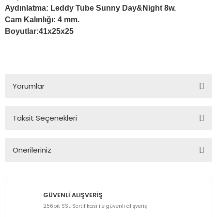
Aydınlatma: Leddy Tube Sunny Day&Night 8w.
Cam Kalınlığı: 4 mm.
Boyutlar:41x25x25
Yorumlar
Taksit Seçenekleri
Bu ürüne ilk yorumu siz yapın!
Önerileriniz
Yorum Yaz
Bu ürünün fiyat bilgisi, resim, ürün açıklamalarında ve diğer
konularda yetersiz gördüğünüz noktaları öneri formunu
kullanarak tarafımıza iletebilirsiniz.
GÜVENLİ ALIŞVERİŞ
Görüş ve önerileriniz için teşekkür ederiz.
256bit SSL Sertifikası ile güvenli alışveriş