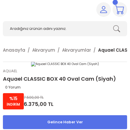
Anasayfa
Akvaryum
Akvaryumlar
Aquael CLASS
AQUAEL
Aquael CLASSIC BOX 40 Oval Cam (Siyah)
0 Yorum
7.500,00 TL
%15
6.375,00 TL
İNDİRİM
Gelince Haber Ver