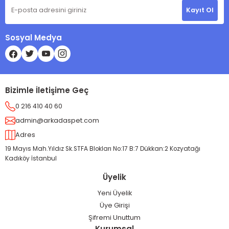
Kayıt Ol
Sosyal Medya
Bizimle İletişime Geç
0 216 410 40 60
admin@arkadaspet.com
Adres
19 Mayıs Mah.Yıldız Sk.STFA Blokları No:17 B:7 Dükkan:2 Kozyatağı
Kadıköy İstanbul
Üyelik
Yeni Üyelik
Üye Girişi
Şifremi Unuttum
Kurumsal