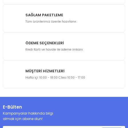
Ürün resmi kalitesiz, bozuk veya görüntülenemiyor.
Ürün açıklamasında eksik bilgiler bulunuyor.
SAĞLAM PAKETLEME
Ürün bilgilerinde hatalar bulunuyor.
Tüm ürünlerimiz özenle hazırlanır.
Ürün fiyatı diğer sitelerden daha pahalı.
Bu ürüne benzer farklı alternatifler olmalı.
ÖDEME SEÇENEKLERİ
Kredi Kartı ve havale ile ödeme imkanı
MÜŞTERİ HİZMETLERİ
Gönder
Hafta içi: 10:00 - 18:00 C.tesi 10:30 - 17:00
E-Bülten
Kampanyalar hakkında bilgi
almak için abone olun!