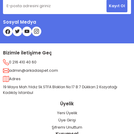
Kayıt Ol
Sosyal Medya
Bizimle İletişime Geç
0 216 410 40 60
admin@arkadaspet.com
Adres
19 Mayıs Mah.Yıldız Sk.STFA Blokları No:17 B:7 Dükkan:2 Kozyatağı
Kadıköy İstanbul
Üyelik
Yeni Üyelik
Üye Girişi
Şifremi Unuttum
Kurumsal