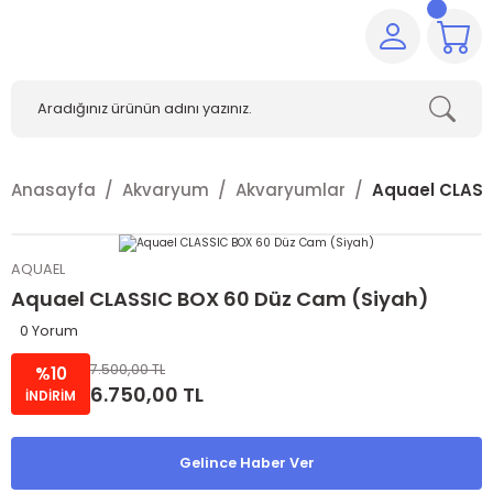
Anasayfa
Akvaryum
Akvaryumlar
Aquael CLASS
AQUAEL
Aquael CLASSIC BOX 60 Düz Cam (Siyah)
0 Yorum
7.500,00 TL
%10
6.750,00 TL
İNDİRİM
Gelince Haber Ver