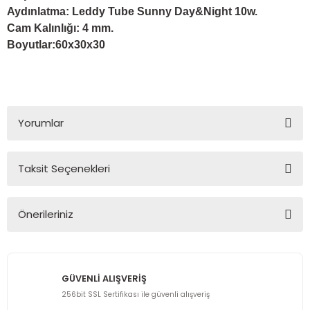
Aydınlatma: Leddy Tube Sunny Day&Night 10w.
Cam Kalınlığı: 4 mm.
Boyutlar:60x30x30
Yorumlar
Taksit Seçenekleri
Bu ürüne ilk yorumu siz yapın!
Önerileriniz
Yorum Yaz
Bu ürünün fiyat bilgisi, resim, ürün açıklamalarında ve diğer
konularda yetersiz gördüğünüz noktaları öneri formunu
kullanarak tarafımıza iletebilirsiniz.
GÜVENLİ ALIŞVERİŞ
Görüş ve önerileriniz için teşekkür ederiz.
256bit SSL Sertifikası ile güvenli alışveriş