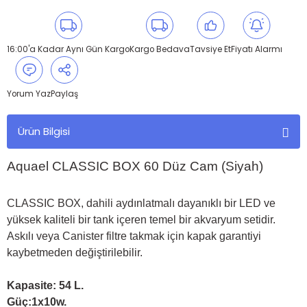
16:00'a Kadar Aynı Gün Kargo
Kargo Bedava
Tavsiye Et
Fiyatı Alarmı
Yorum Yaz
Paylaş
Ürün Bilgisi
Aquael CLASSIC BOX 60 Düz Cam (Siyah)
CLASSIC BOX, dahili aydınlatmalı dayanıklı bir LED ve
yüksek kaliteli bir tank içeren temel bir akvaryum setidir.
Askılı veya Canister filtre takmak için kapak garantiyi
kaybetmeden değiştirilebilir.
Kapasite: 54 L.
Güç:1x10w.