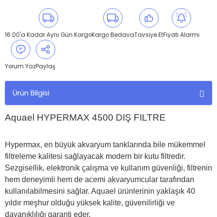
16:00'a Kadar Aynı Gün Kargo
Kargo Bedava
Tavsiye Et
Fiyatı Alarmı
Yorum Yaz
Paylaş
Ürün Bilgisi
Aquael HYPERMAX 4500 DIŞ FILTRE
Hypermax, en büyük akvaryum tanklarında bile mükemmel
filtreleme kalitesi sağlayacak modern bir kutu filtredir.
Sezgisellik, elektronik çalışma ve kullanım güvenliği, filtrenin
hem deneyimli hem de acemi akvaryumcular tarafından
kullanılabilmesini sağlar. Aquael ürünlerinin yaklaşık 40
yıldır meşhur olduğu yüksek kalite, güvenilirliği ve
dayanıklılığı garanti eder.