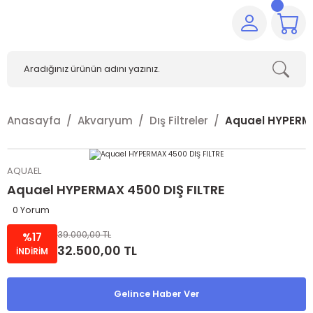
Anasayfa
Akvaryum
Dış Filtreler
Aquael HYPERMA
AQUAEL
Aquael HYPERMAX 4500 DIŞ FILTRE
0 Yorum
39.000,00 TL
%17
32.500,00 TL
İNDİRİM
Gelince Haber Ver