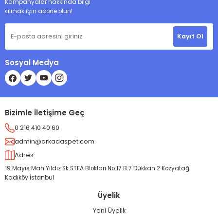
Kampanyalar hakkında bilgi
almak için abone olun!
Kayıt Ol
Sosyal Medya
Bizimle İletişime Geç
0 216 410 40 60
admin@arkadaspet.com
Adres
19 Mayıs Mah.Yıldız Sk.STFA Blokları No:17 B:7 Dükkan:2 Kozyatağı
Kadıköy İstanbul
Üyelik
Yeni Üyelik