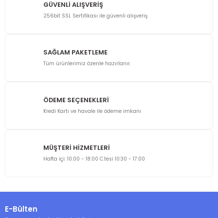
GÜVENLİ ALIŞVERİŞ
256bit SSL Sertifikası ile güvenli alışveriş
SAĞLAM PAKETLEME
Tüm ürünlerimiz özenle hazırlanır.
ÖDEME SEÇENEKLERİ
Kredi Kartı ve havale ile ödeme imkanı
MÜŞTERİ HİZMETLERİ
Hafta içi: 10:00 - 18:00 C.tesi 10:30 - 17:00
E-Bülten