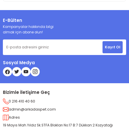
E-Bülten
Kampanyalar hakkında bilgi
almak için abone olun!
Kayıt Ol
Sosyal Medya
Bizimle İletişime Geç
0 216 410 40 60
admin@arkadaspet.com
Adres
19 Mayıs Mah.Yıldız Sk.STFA Blokları No:17 B:7 Dükkan:2 Kozyatağı