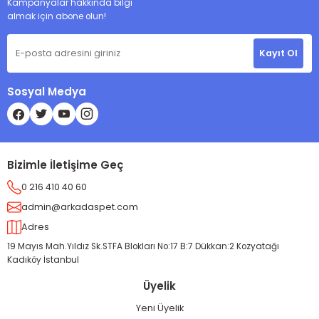
Kampanyalar hakkında bilgi
almak için abone olun!
Kayıt Ol
Sosyal Medya
Bizimle İletişime Geç
0 216 410 40 60
admin@arkadaspet.com
Adres
19 Mayıs Mah.Yıldız Sk.STFA Blokları No:17 B:7 Dükkan:2 Kozyatağı
Kadıköy İstanbul
Üyelik
Yeni Üyelik