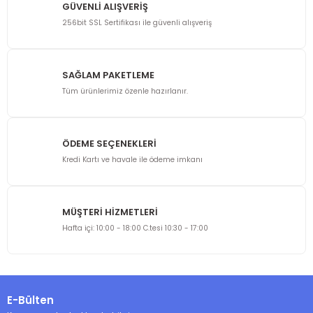
GÜVENLİ ALIŞVERİŞ
256bit SSL Sertifikası ile güvenli alışveriş
SAĞLAM PAKETLEME
Tüm ürünlerimiz özenle hazırlanır.
ÖDEME SEÇENEKLERİ
Kredi Kartı ve havale ile ödeme imkanı
MÜŞTERİ HİZMETLERİ
Hafta içi: 10:00 - 18:00 C.tesi 10:30 - 17:00
E-Bülten