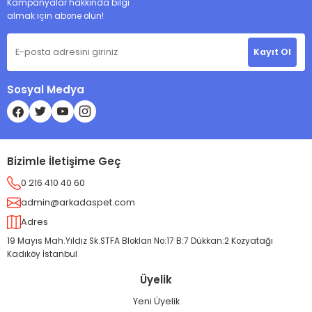
Kampanyalar hakkında bilgi
almak için abone olun!
Kayıt Ol
Sosyal Medya
Bizimle İletişime Geç
0 216 410 40 60
admin@arkadaspet.com
Adres
19 Mayıs Mah.Yıldız Sk.STFA Blokları No:17 B:7 Dükkan:2 Kozyatağı
Kadıköy İstanbul
Üyelik
Yeni Üyelik