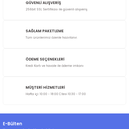
GÜVENLİ ALIŞVERİŞ
256bit SSL Sertifikası ile güvenli alışveriş
SAĞLAM PAKETLEME
Tüm ürünlerimiz özenle hazırlanır.
ÖDEME SEÇENEKLERİ
Kredi Kartı ve havale ile ödeme imkanı
MÜŞTERİ HİZMETLERİ
Hafta içi: 10:00 - 18:00 C.tesi 10:30 - 17:00
E-Bülten