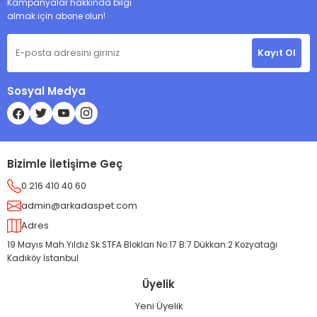
Kampanyalar hakkında bilgi
almak için abone olun!
Kayıt Ol
Sosyal Medya
Bizimle İletişime Geç
0 216 410 40 60
admin@arkadaspet.com
Adres
19 Mayıs Mah.Yıldız Sk.STFA Blokları No:17 B:7 Dükkan:2 Kozyatağı
Kadıköy İstanbul
Üyelik
Yeni Üyelik