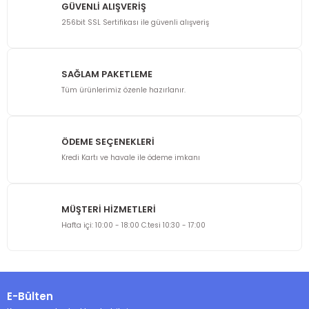
GÜVENLİ ALIŞVERİŞ
256bit SSL Sertifikası ile güvenli alışveriş
SAĞLAM PAKETLEME
Tüm ürünlerimiz özenle hazırlanır.
ÖDEME SEÇENEKLERİ
Kredi Kartı ve havale ile ödeme imkanı
MÜŞTERİ HİZMETLERİ
Hafta içi: 10:00 - 18:00 C.tesi 10:30 - 17:00
E-Bülten