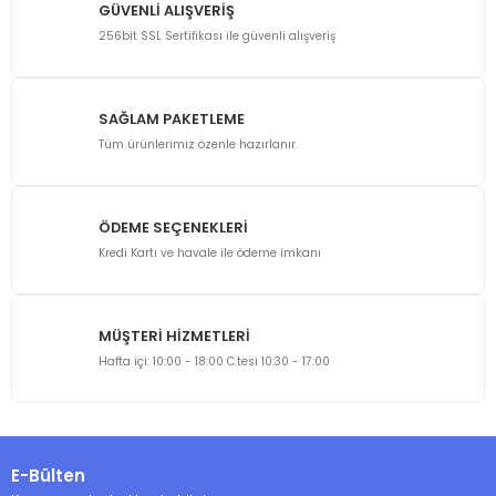
GÜVENLİ ALIŞVERİŞ
256bit SSL Sertifikası ile güvenli alışveriş
SAĞLAM PAKETLEME
Tüm ürünlerimiz özenle hazırlanır.
ÖDEME SEÇENEKLERİ
Kredi Kartı ve havale ile ödeme imkanı
MÜŞTERİ HİZMETLERİ
Hafta içi: 10:00 - 18:00 C.tesi 10:30 - 17:00
E-Bülten