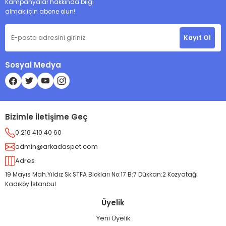
Kampanyalar hakkında bilgi
almak için abone olun!
Kayıt Ol
Sosyal Medya
Bizimle İletişime Geç
0 216 410 40 60
admin@arkadaspet.com
Adres
19 Mayıs Mah.Yıldız Sk.STFA Blokları No:17 B:7 Dükkan:2 Kozyatağı
Kadıköy İstanbul
Üyelik
Yeni Üyelik