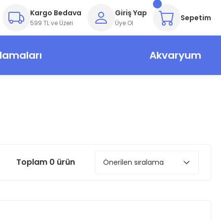
Kargo Bedava
Giriş Yap
Sepetim
599 TL ve Üzeri
Üye Ol
Mamaları
Akvaryum
Toplam 0 ürün