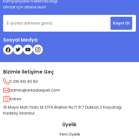
Kampanyalar hakkında bilgi
almak için abone olun!
Kayıt Ol
Sosyal Medya
Bizimle İletişime Geç
0 216 410 40 60
admin@arkadaspet.com
Adres
19 Mayıs Mah.Yıldız Sk.STFA Blokları No:17 B:7 Dükkan:2 Kozyatağı
Kadıköy İstanbul
Üyelik
Yeni Üyelik