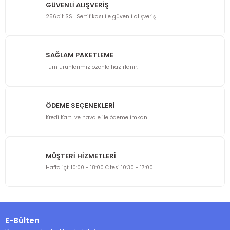
GÜVENLİ ALIŞVERİŞ
256bit SSL Sertifikası ile güvenli alışveriş
SAĞLAM PAKETLEME
Tüm ürünlerimiz özenle hazırlanır.
ÖDEME SEÇENEKLERİ
Kredi Kartı ve havale ile ödeme imkanı
MÜŞTERİ HİZMETLERİ
Hafta içi: 10:00 - 18:00 C.tesi 10:30 - 17:00
E-Bülten