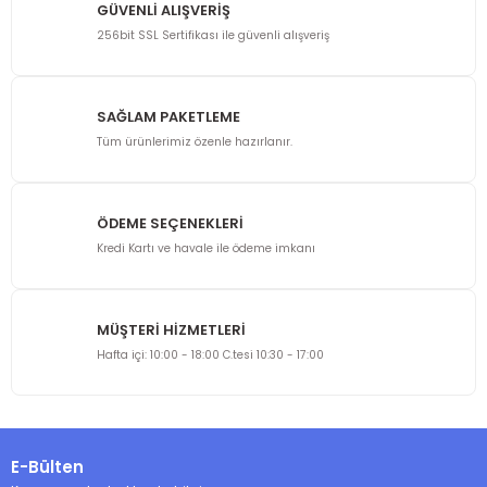
GÜVENLİ ALIŞVERİŞ
256bit SSL Sertifikası ile güvenli alışveriş
SAĞLAM PAKETLEME
Tüm ürünlerimiz özenle hazırlanır.
ÖDEME SEÇENEKLERİ
Kredi Kartı ve havale ile ödeme imkanı
MÜŞTERİ HİZMETLERİ
Hafta içi: 10:00 - 18:00 C.tesi 10:30 - 17:00
E-Bülten