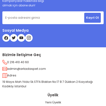
Kampanyalar hakkında bilgi
almak için abone olun!
Kayıt Ol
Sosyal Medya
Bizimle İletişime Geç
0 216 410 40 60
admin@arkadaspet.com
Adres
19 Mayıs Mah.Yıldız Sk.STFA Blokları No:17 B:7 Dükkan:2 Kozyatağı
Kadıköy İstanbul
Üyelik
Yeni Üyelik