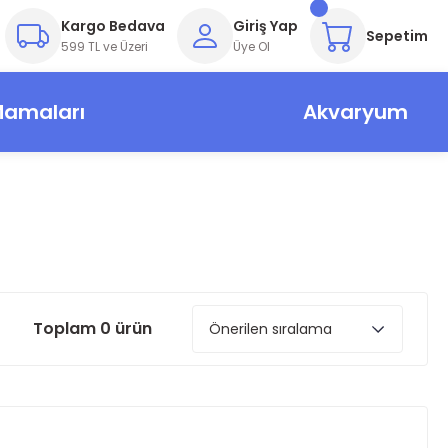
Kargo Bedava
Giriş Yap
Sepetim
599 TL ve Üzeri
Üye Ol
Mamaları
Akvaryum
Toplam 0 ürün