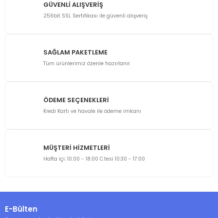
GÜVENLİ ALIŞVERİŞ
256bit SSL Sertifikası ile güvenli alışveriş
SAĞLAM PAKETLEME
Tüm ürünlerimiz özenle hazırlanır.
ÖDEME SEÇENEKLERİ
Kredi Kartı ve havale ile ödeme imkanı
MÜŞTERİ HİZMETLERİ
Hafta içi: 10:00 - 18:00 C.tesi 10:30 - 17:00
E-Bülten