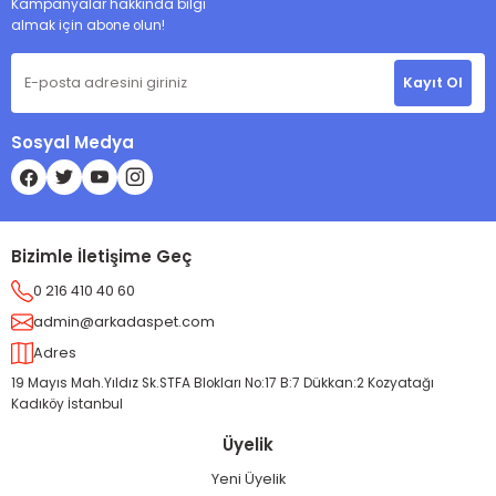
Kampanyalar hakkında bilgi
almak için abone olun!
Kayıt Ol
Sosyal Medya
Bizimle İletişime Geç
0 216 410 40 60
admin@arkadaspet.com
Adres
19 Mayıs Mah.Yıldız Sk.STFA Blokları No:17 B:7 Dükkan:2 Kozyatağı
Kadıköy İstanbul
Üyelik
Yeni Üyelik