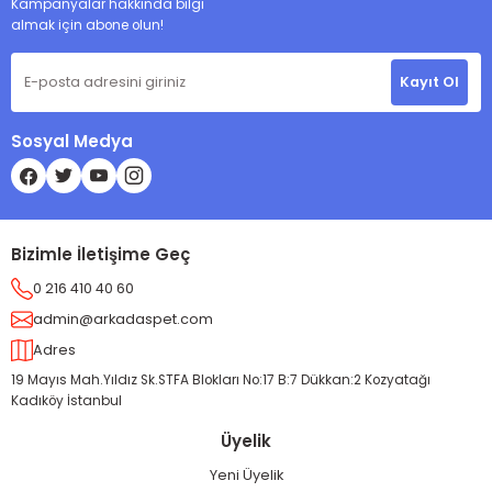
Kampanyalar hakkında bilgi
almak için abone olun!
Kayıt Ol
Sosyal Medya
Bizimle İletişime Geç
0 216 410 40 60
admin@arkadaspet.com
Adres
19 Mayıs Mah.Yıldız Sk.STFA Blokları No:17 B:7 Dükkan:2 Kozyatağı
Kadıköy İstanbul
Üyelik
Yeni Üyelik