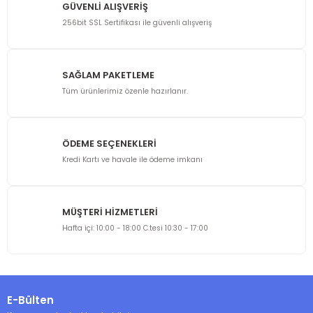
GÜVENLİ ALIŞVERİŞ
256bit SSL Sertifikası ile güvenli alışveriş
SAĞLAM PAKETLEME
Tüm ürünlerimiz özenle hazırlanır.
ÖDEME SEÇENEKLERİ
Kredi Kartı ve havale ile ödeme imkanı
MÜŞTERİ HİZMETLERİ
Hafta içi: 10:00 - 18:00 C.tesi 10:30 - 17:00
E-Bülten